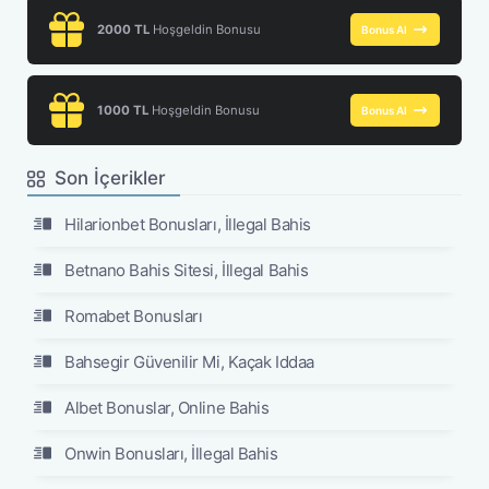
2000 TL
Hoşgeldin Bonusu
Bonus Al
1000 TL
Hoşgeldin Bonusu
Bonus Al
Son İçerikler
Hilarionbet Bonusları, İllegal Bahis
Betnano Bahis Sitesi, İllegal Bahis
Romabet Bonusları
Bahsegir Güvenilir Mi, Kaçak Iddaa
Albet Bonuslar, Online Bahis
Onwin Bonusları, İllegal Bahis