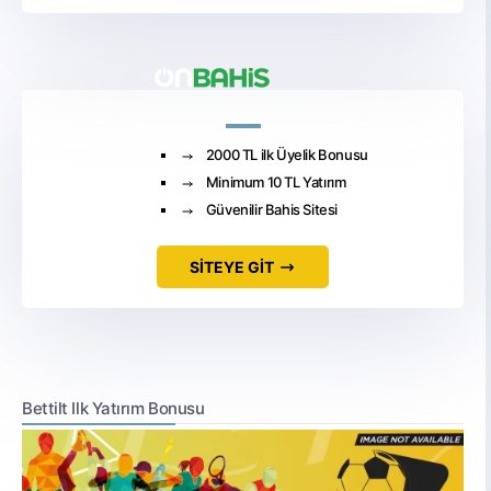
2000 TL ilk Üyelik Bonusu
Minimum 10 TL Yatırım
Güvenilir Bahis Sitesi
SİTEYE GİT
Bettilt Ilk Yatırım Bonusu