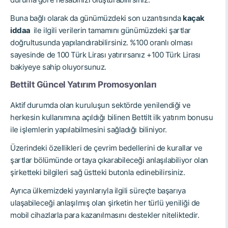
Buna bağlı olarak da günümüzdeki son uzantısında
kaçak
iddaa
ile ilgili verilerin tamamını günümüzdeki şartlar
doğrultusunda yapılandırabilirsiniz. %100 oranlı olması
sayesinde de 100 Türk Lirası yatırırsanız +100 Türk Lirası
bakiyeye sahip oluyorsunuz.
Bettilt Güncel Yatırım Promosyonları
Aktif durumda olan kuruluşun sektörde yenilendiği ve
herkesin kullanımına açıldığı bilinen Bettilt ilk yatırım bonusu
ile işlemlerin yapılabilmesini sağladığı biliniyor.
Üzerindeki özellikleri de çevrim bedellerini de kurallar ve
şartlar bölümünde ortaya çıkarabileceği anlaşılabiliyor olan
şirketteki bilgileri sağ üstteki butonla edinebilirsiniz.
Ayrıca ülkemizdeki yayınlarıyla ilgili süreçte başarıya
ulaşabileceği anlaşılmış olan şirketin her türlü yeniliği de
mobil cihazlarla para kazanılmasını destekler niteliktedir.