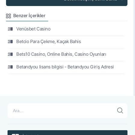
Benzer İçerikler
Venüsbet Casino
Betcio Para Çekme, Kaçak Bahis
Bets10 Casino, Online Bahis, Casino Oyunları
Betandyou lisans bilgisi - Betandyou Giriş Adresi