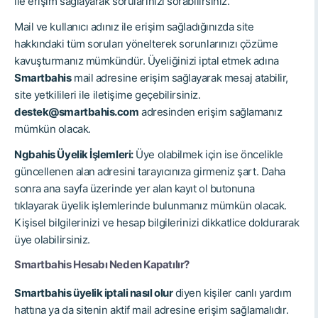
ile erişim sağlayarak sorularınızı sorabilirsiniz.
Mail ve kullanıcı adınız ile erişim sağladığınızda site
hakkındaki tüm soruları yönelterek sorunlarınızı çözüme
kavuşturmanız mümkündür. Üyeliğinizi iptal etmek adına
Smartbahis
mail adresine erişim sağlayarak mesaj atabilir,
site yetkilileri ile iletişime geçebilirsiniz.
destek@smartbahis.com
adresinden erişim sağlamanız
mümkün olacak.
Ngbahis Üyelik İşlemleri:
Üye olabilmek için ise öncelikle
güncellenen alan adresini tarayıcınıza girmeniz şart. Daha
sonra ana sayfa üzerinde yer alan kayıt ol butonuna
tıklayarak üyelik işlemlerinde bulunmanız mümkün olacak.
Kişisel bilgilerinizi ve hesap bilgilerinizi dikkatlice doldurarak
üye olabilirsiniz.
Smartbahis Hesabı Neden Kapatılır?
Smartbahis üyelik iptali nasıl olur
diyen kişiler canlı yardım
hattına ya da sitenin aktif mail adresine erişim sağlamalıdır.