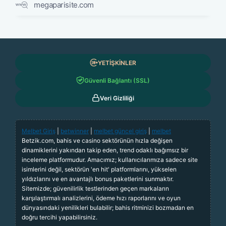
megaparisite.com
YETİŞKİNLER
Güvenli Bağlantı (SSL)
Veri Gizliliği
Melbet Giriş
|
betwinner
|
melbet güncel giriş
|
melbet
Betzik.com, bahis ve casino sektörünün hızla değişen
dinamiklerini yakından takip eden, trend odaklı bağımsız bir
inceleme platformudur. Amacımız; kullanıcılarımıza sadece site
isimlerini değil, sektörün 'en hit' platformlarını, yükselen
yıldızlarını ve en avantajlı bonus paketlerini sunmaktır.
Sitemizde; güvenilirlik testlerinden geçen markaların
karşılaştırmalı analizlerini, ödeme hızı raporlarını ve oyun
dünyasındaki yenilikleri bulabilir; bahis ritminizi bozmadan en
doğru tercihi yapabilirsiniz.