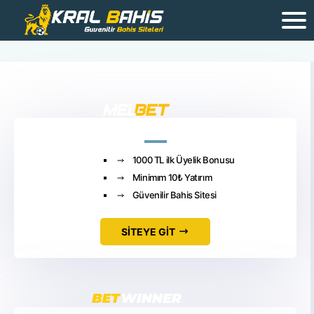
1000 TL ilk Üyelik Bonusu
Minimım 10₺ Yatırım
Güvenilir Bahis Sitesi
SİTEYE GİT