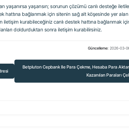
n yaşanırsa yaşansın; sorunun çözümü canlı desteğe iletil
ek hattına bağlanmak için sitenin sağ alt köşesinde yer alan 
 iletişim kurabileceğiniz canlı destek hattına bağlanmak içi
anları doldurduktan sonra iletişim kurabilirsiniz.
Güncelleme:
2026-03-06
Betpluton Cepbank Ile Para Çekme, Hesaba Para Akta
dresi
Kazanılan Paraları Ç