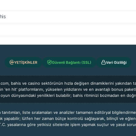
his
YETİŞKİNLER
Güvenli Bağlantı (SSL)
Veri Gizliliği
.com, bahis ve casino sektörünün hızla değişen dinamiklerini yakından ta
ün 'en hit' platformlarını, yükselen yıldızlarını ve en avantajlı bonus pake
e oyun dünyasındaki yenilikleri bulabilir; bahis ritminizi bozmadan en doğru
anıtımları, liste sıralamaları ve analizler tamamen editöryal bilgilendirme
ık yapabilir; lütfen her zaman bütçe kontrolü sağlayarak, bilinçli ve eğlenc
 T.C. yasalarına göre yetkisiz sitelerde işlem yapmak suçtur ve yasal soru