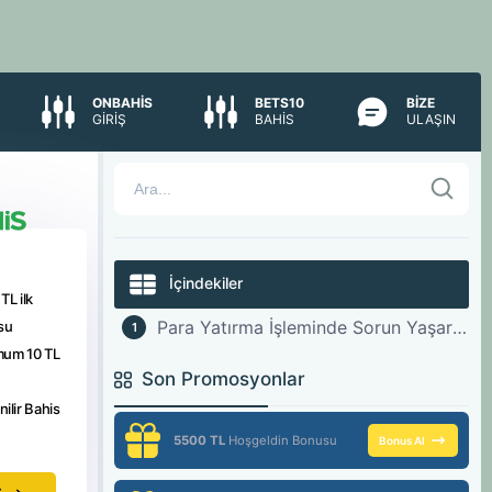
ONBAHİS
BETS10
BİZE
GİRİŞ
BAHİS
ULAŞIN
İçindekiler
TL ilk
Para Yatırma İşleminde Sorun Yaşarsam?
su
um 10 TL
Son Promosyonlar
ilir Bahis
5500 TL
Hoşgeldin Bonusu
Bonus Al