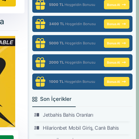
T
5500 TL
Hoşgeldin Bonusu
Bonus Al
ba
3400 TL
Hoşgeldin Bonusu
Bonus Al
5000 TL
Hoşgeldin Bonusu
Bonus Al
2000 TL
Hoşgeldin Bonusu
Bonus Al
1000 TL
Hoşgeldin Bonusu
Bonus Al
Son İçerikler
Jetbahis Bahis Oranları
Hilarionbet Mobil Giriş, Canlı Bahis