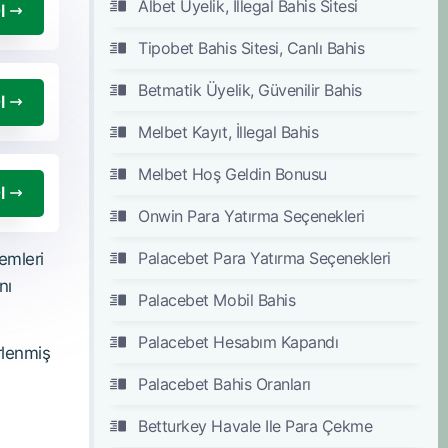
Albet Üyelik, İllegal Bahis Sitesi
l
Tipobet Bahis Sitesi, Canlı Bahis
Betmatik Üyelik, Güvenilir Bahis
l
Melbet Kayıt, İllegal Bahis
Melbet Hoş Geldin Bonusu
l
Onwin Para Yatırma Seçenekleri
Palacebet Para Yatırma Seçenekleri
emleri
nı
Palacebet Mobil Bahis
Palacebet Hesabım Kapandı
rlenmiş
Palacebet Bahis Oranları
Betturkey Havale Ile Para Çekme