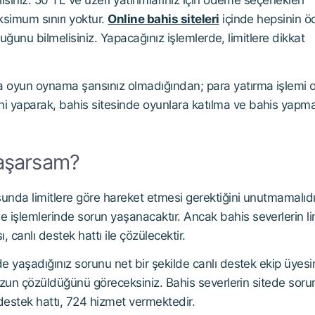
ksimum sınırı yoktur.
Online bahis siteleri
içinde hepsinin 
lduğunu bilmelisiniz. Yapacağınız işlemlerde, limitlere dikkat
a oyun oynama şansınız olmadığından; para yatırma işlemi 
ni yaparak, bahis sitesinde oyunlara katılma ve bahis yapm
Yaşarsam?
unda limitlere göre hareket etmesi gerektiğini unutmamalıdı
işlemlerinde sorun yaşanacaktır. Ancak bahis severlerin li
canlı destek hattı ile çözülecektir.
e yaşadığınız sorunu net bir şekilde canlı destek ekip üyesi
nuzun çözüldüğünü göreceksiniz. Bahis severlerin sitede soru
 destek hattı, 724 hizmet vermektedir.