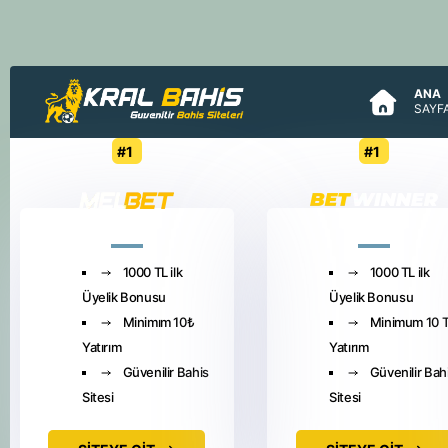
ANA
SAYF
1000 TL ilk
1000 TL ilk
Üyelik Bonusu
Üyelik Bonusu
Minimım 10₺
Minimum 10 
Yatırım
Yatırım
Güvenilir Bahis
Güvenilir Bah
Sitesi
Sitesi