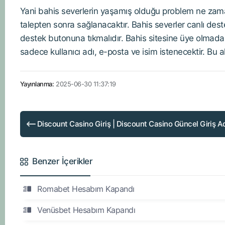
Yani bahis severlerin yaşamış olduğu problem ne zama
talepten sonra sağlanacaktır. Bahis severler canlı dest
destek butonuna tıkmalıdır. Bahis sitesine üye olmadan
sadece kullanıcı adı, e-posta ve isim istenecektir. Bu al
Yayınlanma:
2025-06-30 11:37:19
Discount Casino Giriş | Discount Casino Güncel Giriş A
Benzer İçerikler
Romabet Hesabım Kapandı
Venüsbet Hesabım Kapandı