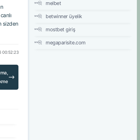
melbet
en
canlı
betwinner üyelik
n sizden
mostbet giriş
megaparisite.com
 00:52:23
rma,
ekme