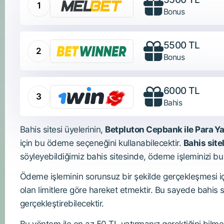
1
Bonus
5500 TL
2
Bonus
6000 TL
3
Bahis
Bahis sitesi üyelerinin,
Betpluton Cepbank ile Para Y
için bu ödeme seçeneğini kullanabilecektir.
Bahis sitel
söyleyebildiğimiz bahis sitesinde, ödeme işleminizi bu 
Ödeme işleminin sorunsuz bir şekilde gerçekleşmesi iç
olan limitlere göre hareket etmektir. Bu sayede bahis 
gerçekleştirebilecektir.
Bu yöntem ile en az 50 TL yatırmanız gerektiğini bilmel