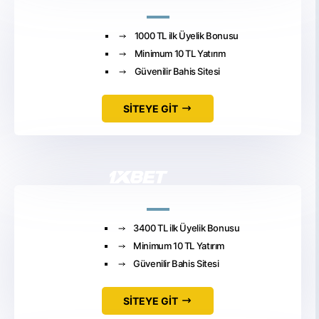
1000 TL ilk Üyelik Bonusu
Minimum 10 TL Yatırım
Güvenilir Bahis Sitesi
SİTEYE GİT
3400 TL ilk Üyelik Bonusu
Minimum 10 TL Yatırım
Güvenilir Bahis Sitesi
SİTEYE GİT