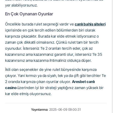
yer alabiliyorsunuz.
En Çok Oynanan Oyunlar
Öncelikle burada rulet seçeneği vardır ve
canlı bahis siteleri
içerisinde en çok tercih edilen bölümlerden biri olarak
karşınıza çıkacaktır. Burada kar elde etmek istiyorsanız o
zaman çok dikkatli olmalısınız. Çünkü rulet tam bir tercih
oyunudur. İsterseniz 1’e 2 oranları tercih eder, çok az
kazanırsınız ama kazanmanız garanti olur, isterseniz 1’e 35
kazanırsınız ama kazanma ihtimaliniz oldukça düşer.
İkili olan seçenekler de yine rulet bünyesinde karşınıza
çıkıyor. Yani kırmızı ya da siyah, tek ya da çift gibi tercihler 1’e
2 oranda karşınıza çıkan oyunlar oluyor.
Aresbet canlı
casino
üzerinden iyi bir strateji yaptığınız zaman yüksek bir
kar elde etmiş oluyorsunuz.
Yayınlanma:
2025-06-09 09:00:31