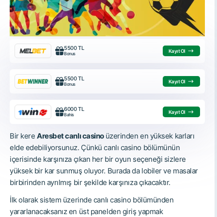
5500 TL
Kayıt Ol
Bonus
5500 TL
Kayıt Ol
Bonus
6000 TL
Kayıt Ol
Bahis
Bir kere
Aresbet canlı casino
üzerinden en yüksek karları
elde edebiliyorsunuz. Çünkü canlı casino bölümünün
içerisinde karşınıza çıkan her bir oyun seçeneği sizlere
yüksek bir kar sunmuş oluyor. Burada da lobiler ve masalar
birbirinden ayrılmış bir şekilde karşınıza çıkacaktır.
İlk olarak sistem üzerinde canlı casino bölümünden
yararlanacaksanız en üst panelden giriş yapmak