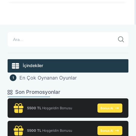
İçindekiler
En Çok Oynanan Oyunlar
Son Promosyonlar
5500 TL
Hoşgeldin Bonusu
Bonus Al
5500 TL
Hoşgeldin Bonusu
Bonus Al