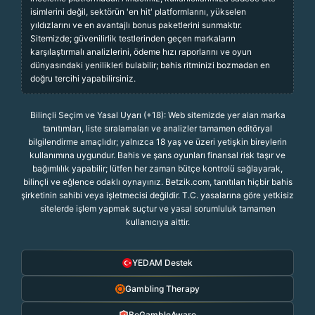
isimlerini değil, sektörün 'en hit' platformlarını, yükselen
yıldızlarını ve en avantajlı bonus paketlerini sunmaktır.
Sitemizde; güvenilirlik testlerinden geçen markaların
karşılaştırmalı analizlerini, ödeme hızı raporlarını ve oyun
dünyasındaki yenilikleri bulabilir; bahis ritminizi bozmadan en
doğru tercihi yapabilirsiniz.
Bilinçli Seçim ve Yasal Uyarı (+18): Web sitemizde yer alan marka
tanıtımları, liste sıralamaları ve analizler tamamen editöryal
bilgilendirme amaçlıdır; yalnızca 18 yaş ve üzeri yetişkin bireylerin
kullanımına uygundur. Bahis ve şans oyunları finansal risk taşır ve
bağımlılık yapabilir; lütfen her zaman bütçe kontrolü sağlayarak,
bilinçli ve eğlence odaklı oynayınız. Betzik.com, tanıtılan hiçbir bahis
şirketinin sahibi veya işletmecisi değildir. T.C. yasalarına göre yetkisiz
sitelerde işlem yapmak suçtur ve yasal sorumluluk tamamen
kullanıcıya aittir.
YEDAM Destek
Gambling Therapy
BeGambleAware