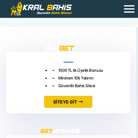
1000 TL ilk Üyelik Bonusu
Minimım 10₺ Yatırım
Güvenilir Bahis Sitesi
SİTEYE GİT