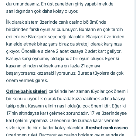
durumundasınız. En üst panelden giriş yapabilmek de
sanıldığından çok daha kolay oluyor.
İlk olarak sistem üzerinde canlı casino bölümünde
birbirinden farklı oyunlar bulunuyor. Bunların en çok tercih
edileni ise Blackjack seçeneği olacaktır. Blacjack üzerinden
kar elde etmek biraz şans biraz da strateji olarak karşınıza
çıkıyor. Öncelikle sizlere 2 adet kasaya 2 adet kart geliyor.
Kasaya karşı oynamış olduğunuz bir oyun oluyor. Eğer ki
kasanın elinden yüksek ama en fazla 21 açmayı
başarıyorsanız kazanabiliyorsunuz. Burada tüyolara da çok
önem vermek gerek.
Online bahis siteleri
içerisinde her zaman tüyolar çok önemli
bir konu oluyor. İlk olarak burada kazanabilmek adına kasayı
takip edin. Kasanın elinin nasıl olduğu çok önemlidir. Eğer ki
17’nin altındaysa kart çekmek zorundadır. 17 ve üzerindeyse
kart çekimi yapamaz. O nedenle de burada karar vermek
sizler için de bir o kadar kolay olacaktır.
Aresbet canlı casino
üzerinden rulet, Baccarat ve casino holdem oyunlarında da