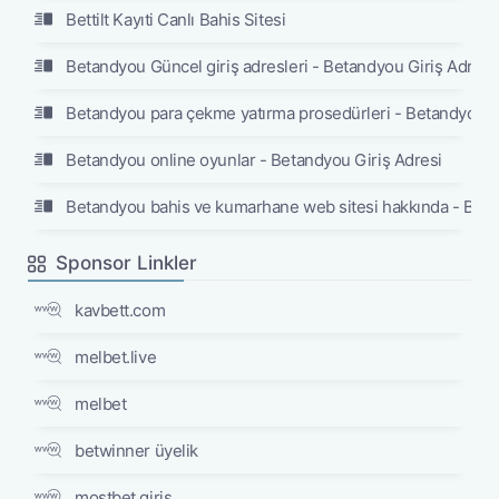
Bettilt Kayıti Canlı Bahis Sitesi
Betandyou Güncel giriş adresleri - Betandyou Giriş Adresi
Betandyou para çekme yatırma prosedürleri - Betandyou G
Betandyou online oyunlar - Betandyou Giriş Adresi
Betandyou bahis ve kumarhane web sitesi hakkında - Beta
Sponsor Linkler
kavbett.com
melbet.live
melbet
betwinner üyelik
mostbet giriş