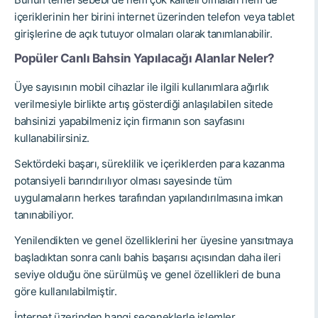
içeriklerinin her birini internet üzerinden telefon veya tablet
girişlerine de açık tutuyor olmaları olarak tanımlanabilir.
Popüler Canlı Bahsin Yapılacağı Alanlar Neler?
Üye sayısının mobil cihazlar ile ilgili kullanımlara ağırlık
verilmesiyle birlikte artış gösterdiği anlaşılabilen sitede
bahsinizi yapabilmeniz için firmanın son sayfasını
kullanabilirsiniz.
Sektördeki başarı, süreklilik ve içeriklerden para kazanma
potansiyeli barındırılıyor olması sayesinde tüm
uygulamaların herkes tarafından yapılandırılmasına imkan
tanınabiliyor.
Yenilendikten ve genel özelliklerini her üyesine yansıtmaya
başladıktan sonra canlı bahis başarısı açısından daha ileri
seviye olduğu öne sürülmüş ve genel özellikleri de buna
göre kullanılabilmiştir.
İnternet üzerinden hangi seçeneklerle işlemler