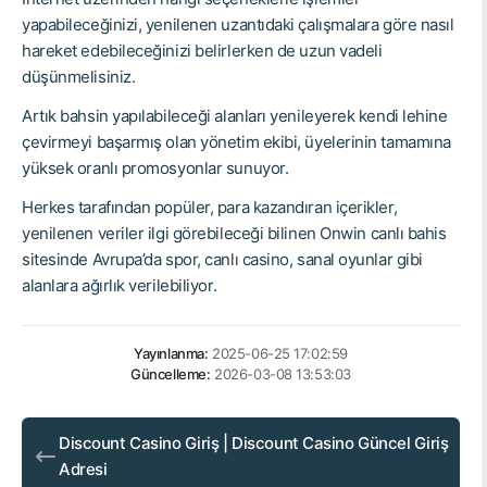
yapabileceğinizi, yenilenen uzantıdaki çalışmalara göre nasıl
hareket edebileceğinizi belirlerken de uzun vadeli
düşünmelisiniz.
Artık bahsin yapılabileceği alanları yenileyerek kendi lehine
çevirmeyi başarmış olan yönetim ekibi, üyelerinin tamamına
yüksek oranlı promosyonlar sunuyor.
Herkes tarafından popüler, para kazandıran içerikler,
yenilenen veriler ilgi görebileceği bilinen Onwin canlı bahis
sitesinde Avrupa’da spor, canlı casino, sanal oyunlar gibi
alanlara ağırlık verilebiliyor.
Yayınlanma:
2025-06-25 17:02:59
Güncelleme:
2026-03-08 13:53:03
Discount Casino Giriş | Discount Casino Güncel Giriş
Adresi