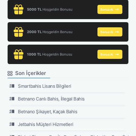
5000 TL
Hoşgeldin Bonusu
Bonus Al
2000 TL
Hoşgeldin Bonusu
Bonus Al
1000 TL
Hoşgeldin Bonusu
Bonus Al
Son İçerikler
Smartbahis Lisans Bilgileri
Betnano Canlı Bahis, İllegal Bahis
Betnano Şikayet, Kaçak Bahis
Jetbahis Müşteri Hizmetleri