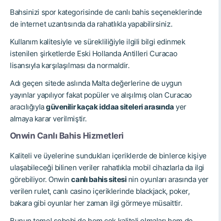
Bahsinizi spor kategorisinde de canlı bahis seçeneklerinde
de internet uzantısında da rahatlıkla yapabilirsiniz.
Kullanım kalitesiyle ve sürekliliğiyle ilgili bilgi edinmek
istenilen şirketlerde Eski Hollanda Antilleri Curacao
lisansıyla karşılaşılması da normaldir.
Adı geçen sitede aslında Malta değerlerine de uygun
yayınlar yapılıyor fakat popüler ve alışılmış olan Curacao
aracılığıyla
güvenilir kaçak iddaa siteleri arasında
yer
almaya karar verilmiştir.
Onwin Canlı Bahis Hizmetleri
Kaliteli ve üyelerine sundukları içeriklerde de binlerce kişiye
ulaşabileceği bilinen veriler rahatlıkla mobil cihazlarla da ilgi
görebiliyor. Onwin
canlı bahis sitesi
nin oyunları arasında yer
verilen rulet, canlı casino içeriklerinde blackjack, poker,
bakara gibi oyunlar her zaman ilgi görmeye müsaittir.
Bunun temel sebebi de hem çok kaliteli olmaları hem de