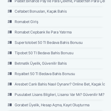
Piabet Binance Pay İle Para Çekme, Piabet'ten Para Çekm
Celtabet Bonusları, Kaçak Bahis
Romabet Giriş
Romabet Cepbank Ile Para Yatırma
Supertotobet 50 Tl Bedava Bahis Bonusu
Tipobet 50 Tl Bedava Bahis Bonusu
Betmatik Üyelik, Güvenilir Bahis
Royalbet 50 Tl Bedava Bahis Bonusu
Aresbet Canlı Bahis Nasıl Oynanır? Online Bet, Kaçak İddaa
Pusulabet Lisans Bilgileri, Lisansı Var Mı? Güvenilir Mi?
Gorabet Üyelik, Hesap Açma, Kayıt Oluşturma