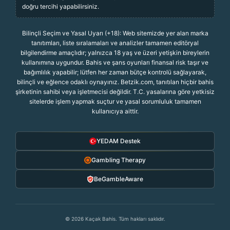
doğru tercihi yapabilirsiniz.
Bilinçli Seçim ve Yasal Uyarı (+18): Web sitemizde yer alan marka
tanıtımları, liste sıralamaları ve analizler tamamen editöryal
bilgilendirme amaçlıdır; yalnızca 18 yaş ve üzeri yetişkin bireylerin
kullanımına uygundur. Bahis ve şans oyunları finansal risk taşır ve
bağımlılık yapabilir; lütfen her zaman bütçe kontrolü sağlayarak,
bilinçli ve eğlence odaklı oynayınız. Betzik.com, tanıtılan hiçbir bahis
şirketinin sahibi veya işletmecisi değildir. T.C. yasalarına göre yetkisiz
sitelerde işlem yapmak suçtur ve yasal sorumluluk tamamen
kullanıcıya aittir.
YEDAM Destek
Gambling Therapy
BeGambleAware
© 2026 Kaçak Bahis. Tüm hakları saklıdır.