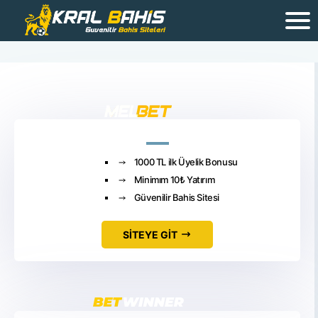
1000 TL ilk Üyelik Bonusu
Minimım 10₺ Yatırım
Güvenilir Bahis Sitesi
SİTEYE GİT