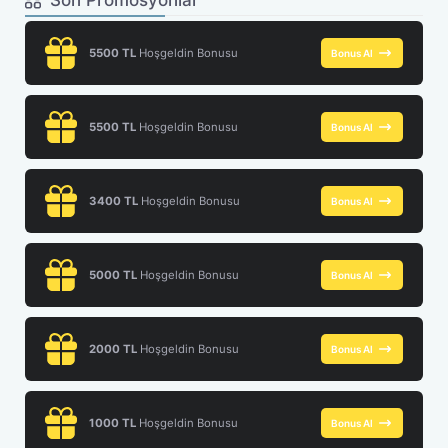
Son Promosyonlar
5500 TL
Hoşgeldin Bonusu
Bonus Al
5500 TL
Hoşgeldin Bonusu
Bonus Al
3400 TL
Hoşgeldin Bonusu
Bonus Al
5000 TL
Hoşgeldin Bonusu
Bonus Al
2000 TL
Hoşgeldin Bonusu
Bonus Al
1000 TL
Hoşgeldin Bonusu
Bonus Al