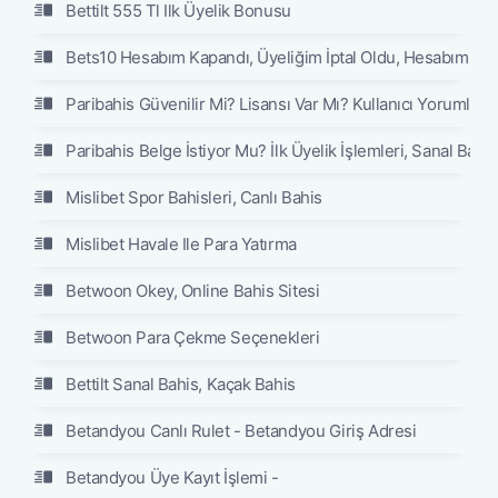
Bettilt 555 Tl Ilk Üyelik Bonusu
Bets10 Hesabım Kapandı, Üyeliğim İptal Oldu, Hesabım Sili
Paribahis Güvenilir Mi? Lisansı Var Mı? Kullanıcı Yorumları
Paribahis Belge İstiyor Mu? İlk Üyelik İşlemleri, Sanal Bahis
Mislibet Spor Bahisleri, Canlı Bahis
Mislibet Havale Ile Para Yatırma
Betwoon Okey, Online Bahis Sitesi
Betwoon Para Çekme Seçenekleri
Bettilt Sanal Bahis, Kaçak Bahis
Betandyou Canlı Rulet - Betandyou Giriş Adresi
Betandyou Üye Kayıt İşlemi -