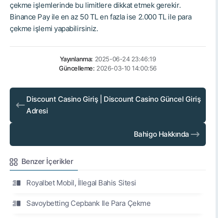
çekme işlemlerinde bu limitlere dikkat etmek gerekir.
Binance Pay ile en az 50 TL en fazla ise 2.000 TL ile para
çekme işlemi yapabilirsiniz.
Yayınlanma:
2025-06-24 23:46:19
Güncelleme:
2026-03-10 14:00:56
Discount Casino Giriş | Discount Casino Güncel Giriş
Adresi
Bahigo Hakkında
Benzer İçerikler
Royalbet Mobil, İllegal Bahis Sitesi
Savoybetting Cepbank Ile Para Çekme