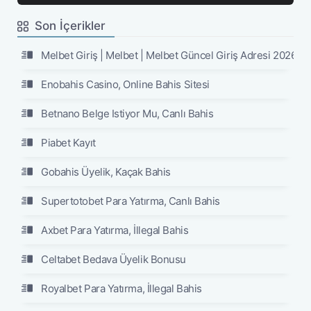
Son İçerikler
Melbet Giriş | Melbet | Melbet Güncel Giriş Adresi 2026
Enobahis Casino, Online Bahis Sitesi
Betnano Belge Istiyor Mu, Canlı Bahis
Piabet Kayıt
Gobahis Üyelik, Kaçak Bahis
Supertotobet Para Yatırma, Canlı Bahis
Axbet Para Yatırma, İllegal Bahis
Celtabet Bedava Üyelik Bonusu
Royalbet Para Yatırma, İllegal Bahis