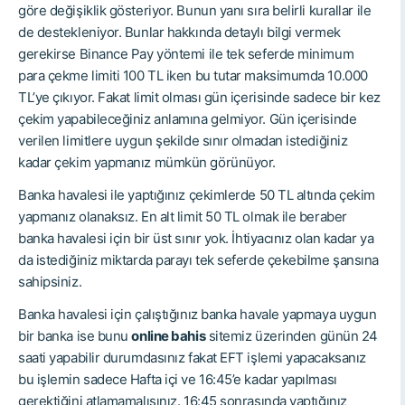
göre değişiklik gösteriyor. Bunun yanı sıra belirli kurallar ile
de destekleniyor. Bunlar hakkında detaylı bilgi vermek
gerekirse Binance Pay yöntemi ile tek seferde minimum
para çekme limiti 100 TL iken bu tutar maksimumda 10.000
TL’ye çıkıyor. Fakat limit olması gün içerisinde sadece bir kez
çekim yapabileceğiniz anlamına gelmiyor. Gün içerisinde
verilen limitlere uygun şekilde sınır olmadan istediğiniz
kadar çekim yapmanız mümkün görünüyor.
Banka havalesi ile yaptığınız çekimlerde 50 TL altında çekim
yapmanız olanaksız. En alt limit 50 TL olmak ile beraber
banka havalesi için bir üst sınır yok. İhtiyacınız olan kadar ya
da istediğiniz miktarda parayı tek seferde çekebilme şansına
sahipsiniz.
Banka havalesi için çalıştığınız banka havale yapmaya uygun
bir banka ise bunu
online bahis
sitemiz üzerinden günün 24
saati yapabilir durumdasınız fakat EFT işlemi yapacaksanız
bu işlemin sadece Hafta içi ve 16:45’e kadar yapılması
gerektiğini atlamamalısınız. 16:45 sonrasında yaptığınız