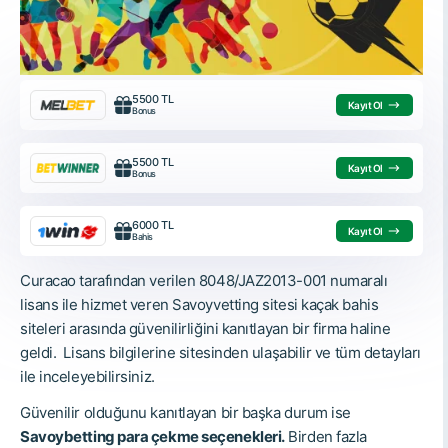
5500 TL
Kayıt Ol
Bonus
5500 TL
Kayıt Ol
Bonus
6000 TL
Kayıt Ol
Bahis
Curacao tarafından verilen 8048/JAZ2013-001 numaralı
lisans ile hizmet veren Savoyvetting sitesi kaçak bahis
siteleri arasında güvenilirliğini kanıtlayan bir firma haline
geldi. Lisans bilgilerine sitesinden ulaşabilir ve tüm detayları
ile inceleyebilirsiniz.
Güvenilir olduğunu kanıtlayan bir başka durum ise
Savoybetting para çekme seçenekleri.
Birden fazla