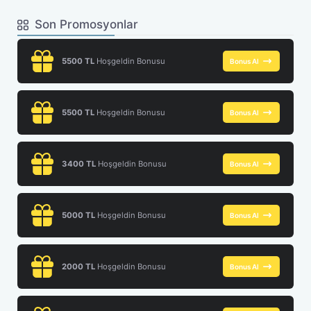
Son Promosyonlar
5500 TL
Hoşgeldin Bonusu
Bonus Al
5500 TL
Hoşgeldin Bonusu
Bonus Al
3400 TL
Hoşgeldin Bonusu
Bonus Al
5000 TL
Hoşgeldin Bonusu
Bonus Al
2000 TL
Hoşgeldin Bonusu
Bonus Al