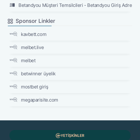
Betandyou Müşteri Temsilcileri - Betandyou Giriş Adresi
Sponsor Linkler
kavbett.com
melbet.live
melbet
betwinner üyelik
mostbet giriş
megaparisite.com
YETİŞKİNLER