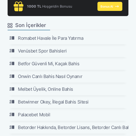
1000 TL
Hoşgeldin Bonusu
Bonus Al
Son İçerikler
Romabet Havale İle Para Yatırma
Venüsbet Spor Bahisleri
Betfor Güvenli Mi, Kaçak Bahis
Onwin Canlı Bahis Nasıl Oynanır
Melbet Üyelik, Online Bahis
Betwinner Okey, İllegal Bahis Sitesi
Palacebet Mobil
Betorder Hakkında, Betorder Lisans, Betorder Canlı Bahis