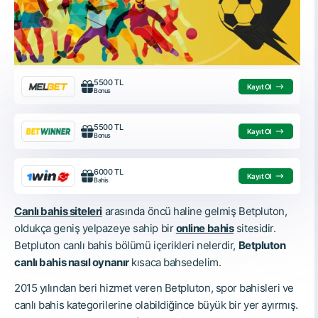
5500 TL
Kayıt Ol
Bonus
5500 TL
Kayıt Ol
Bonus
6000 TL
Kayıt Ol
Bahis
Canlı bahis siteleri
arasında öncü haline gelmiş Betpluton,
oldukça geniş yelpazeye sahip bir
online bahis
sitesidir.
Betpluton canlı bahis bölümü içerikleri nelerdir,
Betpluton
canlı bahis nasıl oynanır
kısaca bahsedelim.
2015 yılından beri hizmet veren Betpluton, spor bahisleri ve
canlı bahis kategorilerine olabildiğince büyük bir yer ayırmış.