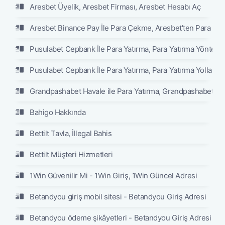
Aresbet Üyelik, Aresbet Firması, Aresbet Hesabı Aç
Aresbet Binance Pay İle Para Çekme, Aresbet'ten Para Çek
Pusulabet Cepbank İle Para Yatırma, Para Yatırma Yönteml
Pusulabet Cepbank İle Para Yatırma, Para Yatırma Yolları, 
Grandpashabet Havale ile Para Yatırma, Grandpashabet'e P
Bahigo Hakkında
Bettilt Tavla, İllegal Bahis
Bettilt Müşteri Hizmetleri
1Win Güvenilir Mi - 1Win Giriş, 1Win Güncel Adresi
Betandyou giriş mobil sitesi - Betandyou Giriş Adresi
Betandyou ödeme şikâyetleri - Betandyou Giriş Adresi