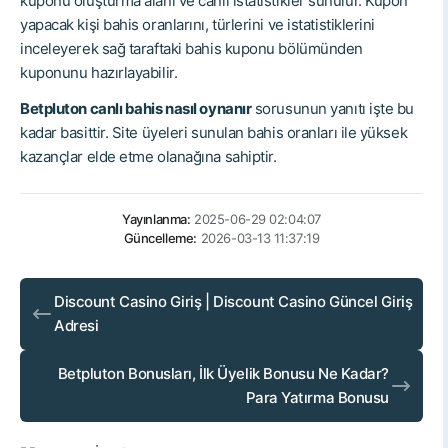
kuponu oluşturma alanı ve canlı istatistikler sunulur. Kupon
yapacak kişi bahis oranlarını, türlerini ve istatistiklerini
inceleyerek sağ taraftaki bahis kuponu bölümünden
kuponunu hazırlayabilir.
Betpluton canlı bahis nasıl oynanır
sorusunun yanıtı işte bu
kadar basittir. Site üyeleri sunulan bahis oranları ile yüksek
kazançlar elde etme olanağına sahiptir.
Yayınlanma:
2025-06-29 02:04:07
Güncelleme:
2026-03-13 11:37:19
Discount Casino Giriş | Discount Casino Güncel Giriş
Adresi
Betpluton Bonusları, İlk Üyelik Bonusu Ne Kadar?
Para Yatırma Bonusu