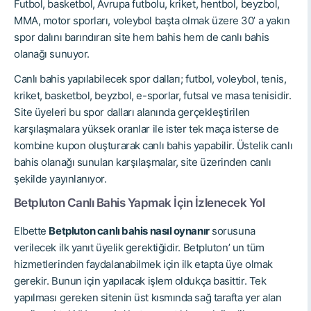
Futbol, basketbol, Avrupa futbolu, kriket, hentbol, beyzbol,
MMA, motor sporları, voleybol başta olmak üzere 30’ a yakın
spor dalını barındıran site hem bahis hem de canlı bahis
olanağı sunuyor.
Canlı bahis yapılabilecek spor dalları; futbol, voleybol, tenis,
kriket, basketbol, beyzbol, e-sporlar, futsal ve masa tenisidir.
Site üyeleri bu spor dalları alanında gerçekleştirilen
karşılaşmalara yüksek oranlar ile ister tek maça isterse de
kombine kupon oluşturarak canlı bahis yapabilir. Üstelik canlı
bahis olanağı sunulan karşılaşmalar, site üzerinden canlı
şekilde yayınlanıyor.
Betpluton Canlı Bahis Yapmak İçin İzlenecek Yol
Elbette
Betpluton canlı bahis nasıl oynanır
sorusuna
verilecek ilk yanıt üyelik gerektiğidir. Betpluton’ un tüm
hizmetlerinden faydalanabilmek için ilk etapta üye olmak
gerekir. Bunun için yapılacak işlem oldukça basittir. Tek
yapılması gereken sitenin üst kısmında sağ tarafta yer alan