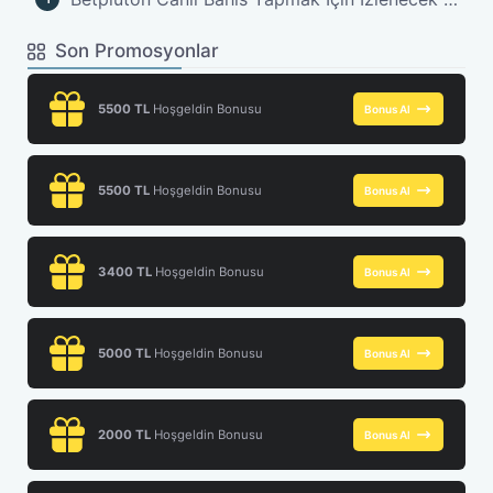
Son Promosyonlar
5500 TL
Hoşgeldin Bonusu
Bonus Al
5500 TL
Hoşgeldin Bonusu
Bonus Al
3400 TL
Hoşgeldin Bonusu
Bonus Al
5000 TL
Hoşgeldin Bonusu
Bonus Al
2000 TL
Hoşgeldin Bonusu
Bonus Al