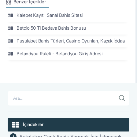
Benzer İçerikler
Kalebet Kayıt | Sanal Bahis Sitesi
Betcio 50 Tl Bedava Bahis Bonusu
Pusulabet Bahis Türleri, Casino Oyunları, Kaçak İddaa
Betandyou Ruleti - Betandyou Giriş Adresi
İçindekiler
Betpluton Canlı Bahis Yapmak İçin İzlenecek Yol