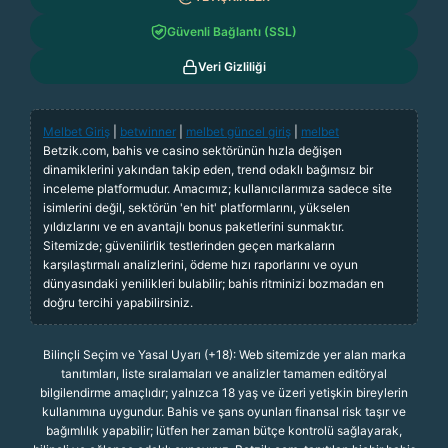
Güvenli Bağlantı (SSL)
Veri Gizliliği
Melbet Giriş
|
betwinner
|
melbet güncel giriş
|
melbet
Betzik.com, bahis ve casino sektörünün hızla değişen
dinamiklerini yakından takip eden, trend odaklı bağımsız bir
inceleme platformudur. Amacımız; kullanıcılarımıza sadece site
isimlerini değil, sektörün 'en hit' platformlarını, yükselen
yıldızlarını ve en avantajlı bonus paketlerini sunmaktır.
Sitemizde; güvenilirlik testlerinden geçen markaların
karşılaştırmalı analizlerini, ödeme hızı raporlarını ve oyun
dünyasındaki yenilikleri bulabilir; bahis ritminizi bozmadan en
doğru tercihi yapabilirsiniz.
Bilinçli Seçim ve Yasal Uyarı (+18): Web sitemizde yer alan marka
tanıtımları, liste sıralamaları ve analizler tamamen editöryal
bilgilendirme amaçlıdır; yalnızca 18 yaş ve üzeri yetişkin bireylerin
kullanımına uygundur. Bahis ve şans oyunları finansal risk taşır ve
bağımlılık yapabilir; lütfen her zaman bütçe kontrolü sağlayarak,