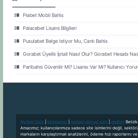
Piabet Mobil Bahis
Palacebet Lisans Bilgileri
Pusulabet Belge Istiyor Mu, Canlı Bahis
Gorabet Üyelik İptali Nasıl Olur? Gorabet Hesabı Nasıl
Paribahis Güvenilir Mi? Lisansı Var Mı? Kullanıcı Yoru
Melbet Giriş
|
betwinner
|
melbet güncel giriş
|
melbet
Betzik
Amacımız; kullanıcılarımıza sadece site isimlerini değil, sektör
markaların karşılaştırmalı analizlerini, ödeme hızı raporlarını v