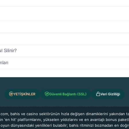
 Silinir?
mları
YETİŞKİNLER
Güvenli Bağlantı (SSL)
Veri Gizliliği
.com, bahis ve casino sektörünün hızla değişen dinamiklerini yakından ta
ün 'en hit' platformlarını, yükselen yıldızlarını ve en avantajlı bonus pake
e oyun dünyasındaki yenilikleri bulabilir; bahis ritminizi bozmadan en doğru