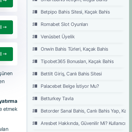
l
Betpipo Bahis Sitesi, Kaçak Bahis
Romabet Slot Oyunları
l
Venüsbet Üyelik
Onwin Bahis Türleri, Kaçak Bahis
l
Tipobet365 Bonusları, Kaçak Bahis
üşünen
Bettilt Giriş, Canlı Bahis Sitesi
men
Palacebet Belge İstiyor Mu?
Betturkey Tavla
 yatırma
lde etmek
Betorder Sanal Bahis, Canlı Bahis Yap, Kaç
Aresbet Hakkında, Güvenilir Mi? Kullanıcı Y
ılan