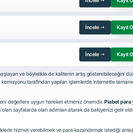
İncele
Kayıt O
İncele
Kayıt O
İncele
Kayıt O
aşlayan ve böylelikle de kalitenin artış gösterebileceğini d
ans komisyonu tarafından yapılan işlemlerde internette tama
yeni değerlere uygun hareket etmeniz önemdir.
Piabet para
mış olan sayfalarda olan adımları atarak da bakiyenizi gelir e
eriklerle hizmet verebilmek ve para kazandırmak istediği anlaş