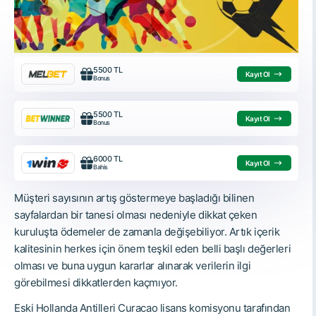
5500 TL
Kayıt Ol
Bonus
5500 TL
Kayıt Ol
Bonus
6000 TL
Kayıt Ol
Bahis
Müşteri sayısının artış göstermeye başladığı bilinen
sayfalardan bir tanesi olması nedeniyle dikkat çeken
kuruluşta ödemeler de zamanla değişebiliyor. Artık içerik
kalitesinin herkes için önem teşkil eden belli başlı değerleri
olması ve buna uygun kararlar alınarak verilerin ilgi
görebilmesi dikkatlerden kaçmıyor.
Eski Hollanda Antilleri Curacao lisans komisyonu tarafından