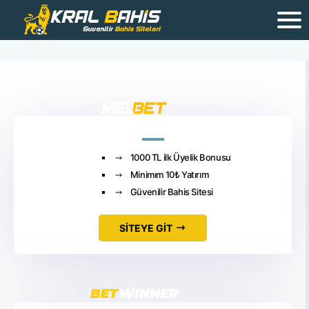
1000 TL ilk Üyelik Bonusu
Minimım 10₺ Yatırım
Güvenilir Bahis Sitesi
SİTEYE GİT