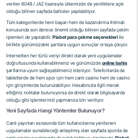
verilen 8048 / JAZ lisansıyla ülkemizde de yeniliklere açık
olduğu bilinen sayfada bahisler yapılabiliyor.
Tüm kategorilerde hem başarı hem de kazandırma ihtimali
konusunda son derece önemli olduğu bilinen sayfada çekim
işlemleri de yapılabilir.
Piabet para çekme seçenekleri
ile
birlikte günümüzdeki şartlara uygun sonuçlar ortaya çıkıyor.
İnternetten her türlü veriyi direkt olarak yeni uygulamalar
doğrultusunda kullanabilmeniz ve günümüzde
online bahis
şartlarına uyum sağlayabilmeniz isteniyor. Telefonlarda da
tabletlerde de hem spor için hem canlı casino hem de casino
için girişimlerde bulunulabiliyor. Hesabınızla ilgili merak
ettiğiniz noktalar bulunuyorsa da direkt olarak bilgisayarda
olduğu gibi işlemlerinizi yapmanıza izin veriliyor.
Yeni Sayfada Hangi Yöntemler Bulunuyor?
Canlı yayınları esnasında tüm kullanıcılarına yenilenen
uygulamalar sunabileceği anlaşılmış olan sayfada sporda da
canlı casino oyunlarında da ortak kaliteye ulaşılmıştır.
Piabet