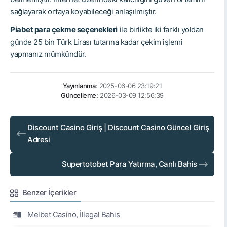
sağlayarak ortaya koyabileceği anlaşılmıştır.
Piabet para çekme seçenekleri
ile birlikte iki farklı yoldan
günde 25 bin Türk Lirası tutarına kadar çekim işlemi
yapmanız mümkündür.
Yayınlanma:
2025-06-06 23:19:21
Güncelleme:
2026-03-09 12:56:39
Discount Casino Giriş | Discount Casino Güncel Giriş
Adresi
Supertotobet Para Yatırma, Canlı Bahis
Benzer İçerikler
Melbet Casino, İllegal Bahis