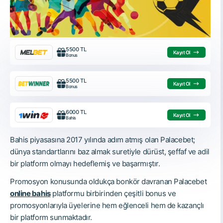
5500 TL
Kayıt Ol
Bonus
5500 TL
Kayıt Ol
Bonus
6000 TL
Kayıt Ol
Bahis
Bahis piyasasına 2017 yılında adım atmış olan Palacebet;
dünya standartlarını baz almak suretiyle dürüst, şeffaf ve adil
bir platform olmayı hedeflemiş ve başarmıştır.
Promosyon konusunda oldukça bonkör davranan Palacebet
online bahis
platformu birbirinden çeşitli bonus ve
promosyonlarıyla üyelerine hem eğlenceli hem de kazançlı
bir platform sunmaktadır.