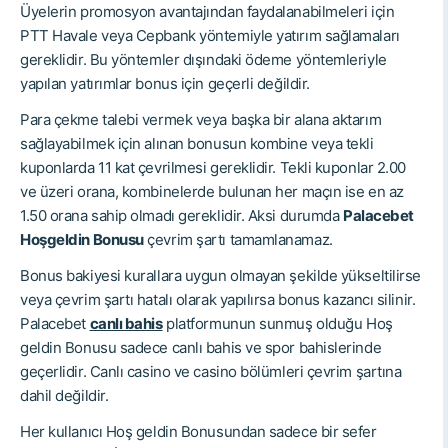
Üyelerin promosyon avantajından faydalanabilmeleri için
PTT Havale veya Cepbank yöntemiyle yatırım sağlamaları
gereklidir. Bu yöntemler dışındaki ödeme yöntemleriyle
yapılan yatırımlar bonus için geçerli değildir.
Para çekme talebi vermek veya başka bir alana aktarım
sağlayabilmek için alınan bonusun kombine veya tekli
kuponlarda 11 kat çevrilmesi gereklidir. Tekli kuponlar 2.00
ve üzeri orana, kombinelerde bulunan her maçın ise en az
1.50 orana sahip olmadı gereklidir. Aksi durumda
Palacebet
Hoşgeldin Bonusu
çevrim şartı tamamlanamaz.
Bonus bakiyesi kurallara uygun olmayan şekilde yükseltilirse
veya çevrim şartı hatalı olarak yapılırsa bonus kazancı silinir.
Palacebet
canlı bahis
platformunun sunmuş olduğu Hoş
geldin Bonusu sadece canlı bahis ve spor bahislerinde
geçerlidir. Canlı casino ve casino bölümleri çevrim şartına
dahil değildir.
Her kullanıcı Hoş geldin Bonusundan sadece bir sefer