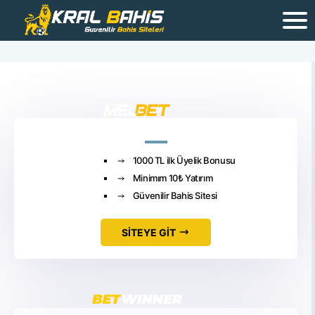
1000 TL ilk Üyelik Bonusu
Minimım 10₺ Yatırım
Güvenilir Bahis Sitesi
SİTEYE GİT