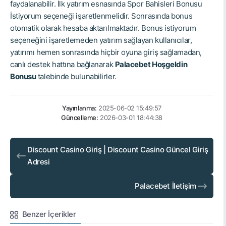
faydalanabilir. İlk yatırım esnasında Spor Bahisleri Bonusu
İstiyorum seçeneği işaretlenmelidir. Sonrasında bonus
otomatik olarak hesaba aktarılmaktadır. Bonus istiyorum
seçeneğini işaretlemeden yatırım sağlayan kullanıcılar,
yatırımı hemen sonrasında hiçbir oyuna giriş sağlamadan,
canlı destek hattına bağlanarak
Palacebet Hoşgeldin
Bonusu
talebinde bulunabilirler.
Yayınlanma:
2025-06-02 15:49:57
Güncelleme:
2026-03-01 18:44:38
Discount Casino Giriş | Discount Casino Güncel Giriş
Adresi
Palacebet İletişim
Benzer İçerikler