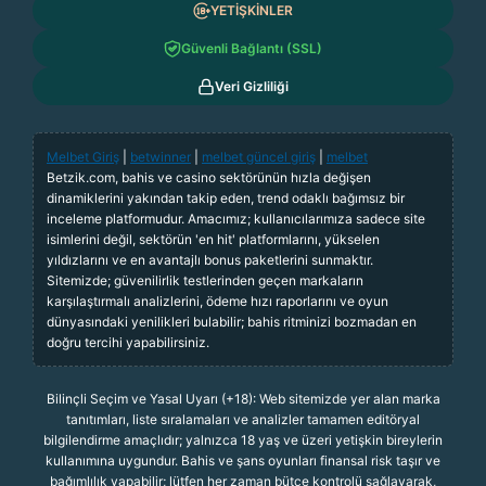
YETİŞKİNLER
Güvenli Bağlantı (SSL)
Veri Gizliliği
Melbet Giriş
|
betwinner
|
melbet güncel giriş
|
melbet
Betzik.com, bahis ve casino sektörünün hızla değişen
dinamiklerini yakından takip eden, trend odaklı bağımsız bir
inceleme platformudur. Amacımız; kullanıcılarımıza sadece site
isimlerini değil, sektörün 'en hit' platformlarını, yükselen
yıldızlarını ve en avantajlı bonus paketlerini sunmaktır.
Sitemizde; güvenilirlik testlerinden geçen markaların
karşılaştırmalı analizlerini, ödeme hızı raporlarını ve oyun
dünyasındaki yenilikleri bulabilir; bahis ritminizi bozmadan en
doğru tercihi yapabilirsiniz.
Bilinçli Seçim ve Yasal Uyarı (+18): Web sitemizde yer alan marka
tanıtımları, liste sıralamaları ve analizler tamamen editöryal
bilgilendirme amaçlıdır; yalnızca 18 yaş ve üzeri yetişkin bireylerin
kullanımına uygundur. Bahis ve şans oyunları finansal risk taşır ve
bağımlılık yapabilir; lütfen her zaman bütçe kontrolü sağlayarak,