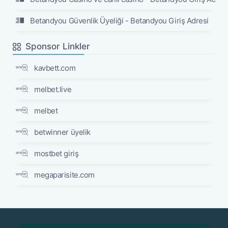
Betandyou Güvenlik Üyeliği - Betandyou Giriş Adresi
Sponsor Linkler
kavbett.com
melbet.live
melbet
betwinner üyelik
mostbet giriş
megaparisite.com