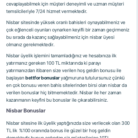
cevaplayabilmek için müşteri deneyimli ve uzman müşteri
temsilcileriyle 7/24 hizmet vermektedir.
Nisbar sitesinde yüksek oranlı bahisleri oynayabilmeniz ve
çok eğlenceli oyunları oynarken keyifli bir zaman geçirmeniz
bu sırada da kazanç sağlayabilmeniz için nisbar üyesi
olmanız gerekmektedir.
Nisbar üyelik işlemini tamamladığınız ve hesabınıza ilk
yatırmanız gereken 100 TL miktarında ki parayı
yatırmanızdan itibaren size verilen hoş geldin bonusu ile
başlayan
bettfor bonuslar
yağmuruna tutulursunuz çünkü
en çok bonusu veren bahis sitelerinden birsi olan nisbar da
verilen bonuslar hiç bitmemektedir. Nisbar ile her zaman
kazanmanın keyfini bu bonuslar ile çıkarabilirsiniz.
Nisbar Bonuslar
Nisbar sitesine ilk üyelik yaptığınızda size verilecek olan 300
TL lik %100 oranında bonus ile güzel bir hoş geldin
demektedir bunun ardından siz müşterilerine 10TL