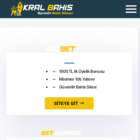
1000 TL ilk Üyelik Bonusu
Minimım 10₺ Yatırım
Güvenilir Bahis Sitesi
SİTEYE GİT