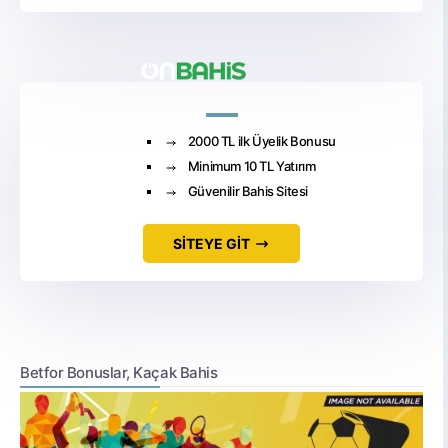
2000 TL ilk Üyelik Bonusu
Minimum 10 TL Yatırım
Güvenilir Bahis Sitesi
SİTEYE GİT
Betfor Bonuslar, Kaçak Bahis