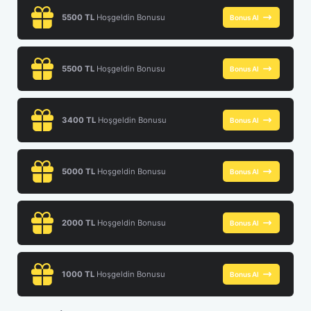
5500 TL
Hoşgeldin Bonusu
Bonus Al
5500 TL
Hoşgeldin Bonusu
Bonus Al
3400 TL
Hoşgeldin Bonusu
Bonus Al
5000 TL
Hoşgeldin Bonusu
Bonus Al
2000 TL
Hoşgeldin Bonusu
Bonus Al
1000 TL
Hoşgeldin Bonusu
Bonus Al