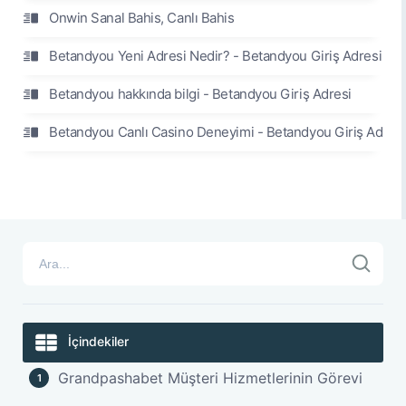
Onwin Sanal Bahis, Canlı Bahis
Betandyou Yeni Adresi Nedir? - Betandyou Giriş Adresi
Betandyou hakkında bilgi - Betandyou Giriş Adresi
Betandyou Canlı Casino Deneyimi - Betandyou Giriş Adresi
İçindekiler
Grandpashabet Müşteri Hizmetlerinin Görevi