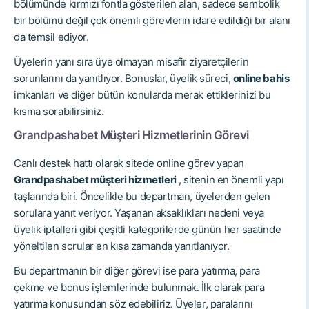
bölümünde kırmızı fontla gösterilen alan, sadece sembolik
bir bölümü değil çok önemli görevlerin idare edildiği bir alanı
da temsil ediyor.
Üyelerin yanı sıra üye olmayan misafir ziyaretçilerin
sorunlarını da yanıtlıyor. Bonuslar, üyelik süreci,
online bahis
imkanları ve diğer bütün konularda merak ettiklerinizi bu
kısma sorabilirsiniz.
Grandpashabet Müşteri Hizmetlerinin Görevi
Canlı destek hattı olarak sitede online görev yapan
Grandpashabet müşteri hizmetleri
, sitenin en önemli yapı
taşlarında biri. Öncelikle bu departman, üyelerden gelen
sorulara yanıt veriyor. Yaşanan aksaklıkları nedeni veya
üyelik iptalleri gibi çeşitli kategorilerde günün her saatinde
yöneltilen sorular en kısa zamanda yanıtlanıyor.
Bu departmanın bir diğer görevi ise para yatırma, para
çekme ve bonus işlemlerinde bulunmak. İlk olarak para
yatırma konusundan söz edebiliriz. Üyeler, paralarını