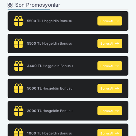
Son Promosyonlar
5500 TL
Hoşgeldin Bonusu
Bonus Al
5500 TL
Hoşgeldin Bonusu
Bonus Al
3400 TL
Hoşgeldin Bonusu
Bonus Al
5000 TL
Hoşgeldin Bonusu
Bonus Al
2000 TL
Hoşgeldin Bonusu
Bonus Al
1000 TL
Hoşgeldin Bonusu
Bonus Al