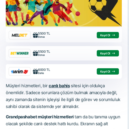
5500 TL
Kayıt Ol
Bonus
5500 TL
Kayıt Ol
Bonus
6000 TL
Kayıt Ol
Bahis
Müşteri hizmetleri, bir
canlı bahis
sitesi için oldukça
önemlidir. Sadece sorunlara çözüm bulmak amacıyla değil,
aynı zamanda sitenin işleyişi ile ilgili de görev ve sorumluluk
sahibi olarak da sistemde yer almalıdır.
Grandpashabet müşteri hizmetleri
tam da bu tanıma uygun
olacak şekilde canlı destek hattı kurdu. Ekranın sağ alt