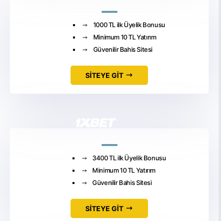
1000 TL ilk Üyelik Bonusu
Minimum 10 TL Yatırım
Güvenilir Bahis Sitesi
SİTEYE GİT
3400 TL ilk Üyelik Bonusu
Minimum 10 TL Yatırım
Güvenilir Bahis Sitesi
SİTEYE GİT