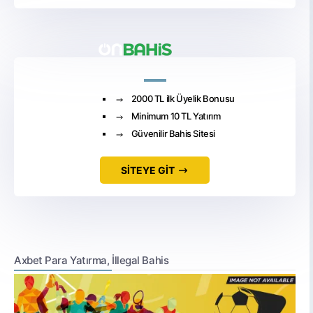
2000 TL ilk Üyelik Bonusu
Minimum 10 TL Yatırım
Güvenilir Bahis Sitesi
SİTEYE GİT
Axbet Para Yatırma, İllegal Bahis