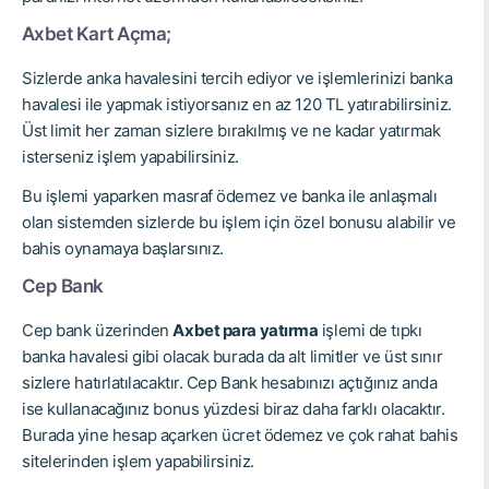
Axbet Kart Açma;
Sizlerde anka havalesini tercih ediyor ve işlemlerinizi banka
havalesi ile yapmak istiyorsanız en az 120 TL yatırabilirsiniz.
Üst limit her zaman sizlere bırakılmış ve ne kadar yatırmak
isterseniz işlem yapabilirsiniz.
Bu işlemi yaparken masraf ödemez ve banka ile anlaşmalı
olan sistemden sizlerde bu işlem için özel bonusu alabilir ve
bahis oynamaya başlarsınız.
Cep Bank
Cep bank üzerinden
Axbet para yatırma
işlemi de tıpkı
banka havalesi gibi olacak burada da alt limitler ve üst sınır
sizlere hatırlatılacaktır. Cep Bank hesabınızı açtığınız anda
ise kullanacağınız bonus yüzdesi biraz daha farklı olacaktır.
Burada yine hesap açarken ücret ödemez ve çok rahat bahis
sitelerinden işlem yapabilirsiniz.