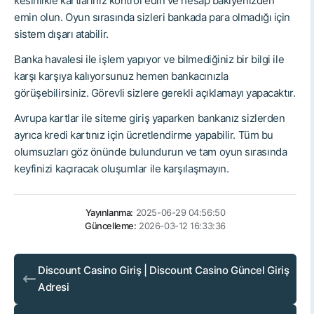
kesinlikle kartlarınız kontrol edin ve hesap bakiyenizden
emin olun. Oyun sırasında sizleri bankada para olmadığı için
sistem dışarı atabilir.
Banka havalesi ile işlem yapıyor ve bilmediğiniz bir bilgi ile
karşı karşıya kalıyorsunuz hemen bankacınızla
görüşebilirsiniz. Görevli sizlere gerekli açıklamayı yapacaktır.
Avrupa kartlar ile siteme giriş yaparken bankanız sizlerden
ayrıca kredi kartınız için ücretlendirme yapabilir. Tüm bu
olumsuzları göz önünde bulundurun ve tam oyun sırasında
keyfinizi kaçıracak oluşumlar ile karşılaşmayın.
Yayınlanma:
2025-06-29 04:56:50
Güncelleme:
2026-03-12 16:33:36
Discount Casino Giriş | Discount Casino Güncel Giriş
Adresi