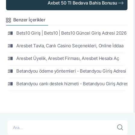
Axbet 50 Tl Bedava Bahis Bonusu
Benzer İçerikler
Bets10 Giriş | Bets10 | Bets10 Güncel Giriş Adresi 2026
Aresbet Tavla, Canlı Casino Seçenekleri, Online İddaa
Aresbet Üyelik, Aresbet Firması, Aresbet Hesabı Aç
Betandyou ödeme yöntemleri - Betandyou Giriş Adresi
Betandyou canlı destek hizmeti - Betandyou Giriş Adresi