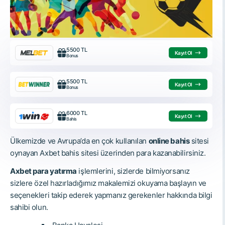
5500 TL
Kayıt Ol
Bonus
5500 TL
Kayıt Ol
Bonus
6000 TL
Kayıt Ol
Bahis
Ülkemizde ve Avrupa’da en çok kullanılan
online bahis
sitesi
oynayan Axbet bahis sitesi üzerinden para kazanabilirsiniz.
Axbet para yatırma
işlemlerini, sizlerde bilmiyorsanız
sizlere özel hazırladığımız makalemizi okuyama başlayın ve
seçenekleri takip ederek yapmanız gerekenler hakkında bilgi
sahibi olun.