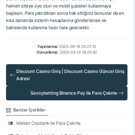
hemen siteye üye olun ve mobil şubeleri kullanmaya
başlayın. Para yatırdıktan sonra hak ettiğiniz bonuslar da en
kısa zamanda sizlerin hesaplarına gönderilecek ve
bahislerde kullanıma hazır hale gelecektir.
Yayınlanma:
2025-06-19 20:27:12
Güncelleme:
2026-03-13 18:20:42
Discount Casino Giriş | Discount Casino Güncel Giriş
Adresi
Savoybetting Binance Pay Ile Para Çekme
Benzer İçerikler
Melbet Cepbank Ile Para Çekme