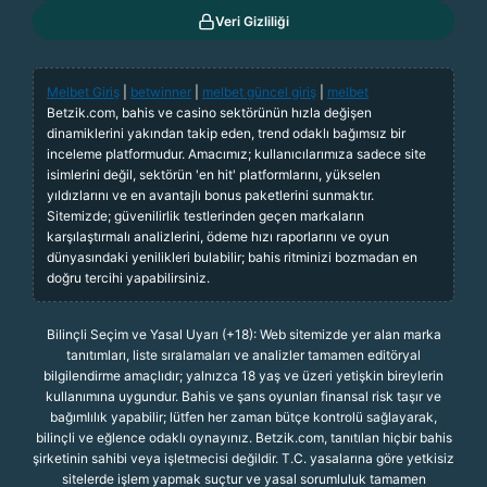
Veri Gizliliği
Melbet Giriş
|
betwinner
|
melbet güncel giriş
|
melbet
Betzik.com, bahis ve casino sektörünün hızla değişen
dinamiklerini yakından takip eden, trend odaklı bağımsız bir
inceleme platformudur. Amacımız; kullanıcılarımıza sadece site
isimlerini değil, sektörün 'en hit' platformlarını, yükselen
yıldızlarını ve en avantajlı bonus paketlerini sunmaktır.
Sitemizde; güvenilirlik testlerinden geçen markaların
karşılaştırmalı analizlerini, ödeme hızı raporlarını ve oyun
dünyasındaki yenilikleri bulabilir; bahis ritminizi bozmadan en
doğru tercihi yapabilirsiniz.
Bilinçli Seçim ve Yasal Uyarı (+18): Web sitemizde yer alan marka
tanıtımları, liste sıralamaları ve analizler tamamen editöryal
bilgilendirme amaçlıdır; yalnızca 18 yaş ve üzeri yetişkin bireylerin
kullanımına uygundur. Bahis ve şans oyunları finansal risk taşır ve
bağımlılık yapabilir; lütfen her zaman bütçe kontrolü sağlayarak,
bilinçli ve eğlence odaklı oynayınız. Betzik.com, tanıtılan hiçbir bahis
şirketinin sahibi veya işletmecisi değildir. T.C. yasalarına göre yetkisiz
sitelerde işlem yapmak suçtur ve yasal sorumluluk tamamen