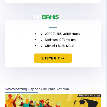
2000 TL ilk Üyelik Bonusu
Minimum 10 TL Yatırım
Güvenilir Bahis Sitesi
SİTEYE GİT
Savoybetting Cepbank Ile Para Yatırma