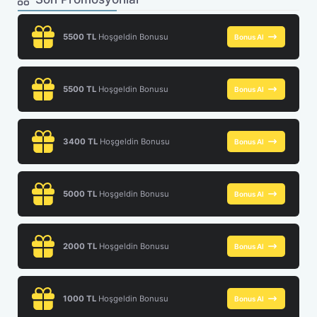
5500 TL
Hoşgeldin Bonusu
Bonus Al
5500 TL
Hoşgeldin Bonusu
Bonus Al
3400 TL
Hoşgeldin Bonusu
Bonus Al
5000 TL
Hoşgeldin Bonusu
Bonus Al
2000 TL
Hoşgeldin Bonusu
Bonus Al
1000 TL
Hoşgeldin Bonusu
Bonus Al