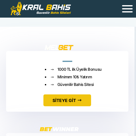
1000 TL ilk Üyelik Bonusu
Minimım 10₺ Yatırım
Güvenilir Bahis Sitesi
SİTEYE GİT