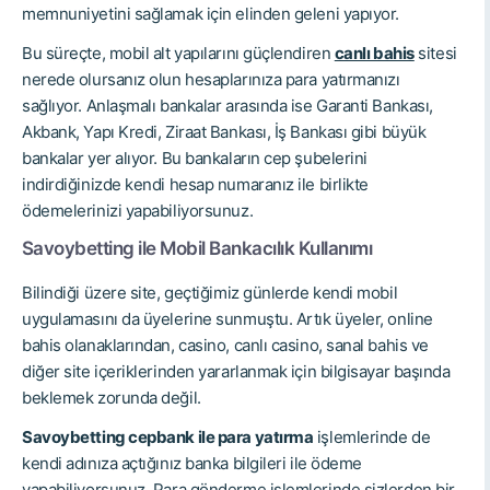
memnuniyetini sağlamak için elinden geleni yapıyor.
Bu süreçte, mobil alt yapılarını güçlendiren
canlı bahis
sitesi
nerede olursanız olun hesaplarınıza para yatırmanızı
sağlıyor. Anlaşmalı bankalar arasında ise Garanti Bankası,
Akbank, Yapı Kredi, Ziraat Bankası, İş Bankası gibi büyük
bankalar yer alıyor. Bu bankaların cep şubelerini
indirdiğinizde kendi hesap numaranız ile birlikte
ödemelerinizi yapabiliyorsunuz.
Savoybetting ile Mobil Bankacılık Kullanımı
Bilindiği üzere site, geçtiğimiz günlerde kendi mobil
uygulamasını da üyelerine sunmuştu. Artık üyeler, online
bahis olanaklarından, casino, canlı casino, sanal bahis ve
diğer site içeriklerinden yararlanmak için bilgisayar başında
beklemek zorunda değil.
Savoybetting cepbank ile para yatırma
işlemlerinde de
kendi adınıza açtığınız banka bilgileri ile ödeme
yapabiliyorsunuz. Para gönderme işlemlerinde sizlerden bir