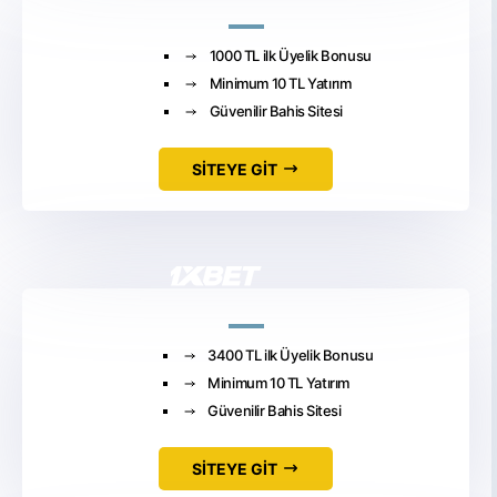
1000 TL ilk Üyelik Bonusu
Minimum 10 TL Yatırım
Güvenilir Bahis Sitesi
SİTEYE GİT
3400 TL ilk Üyelik Bonusu
Minimum 10 TL Yatırım
Güvenilir Bahis Sitesi
SİTEYE GİT