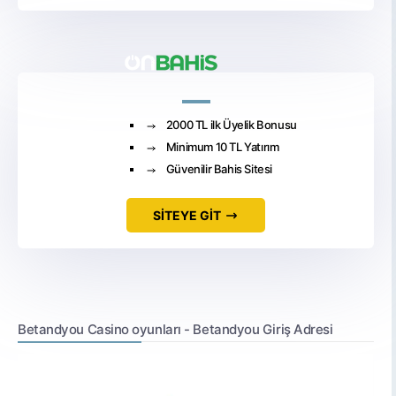
2000 TL ilk Üyelik Bonusu
Minimum 10 TL Yatırım
Güvenilir Bahis Sitesi
SİTEYE GİT
Betandyou Casino oyunları - Betandyou Giriş Adresi