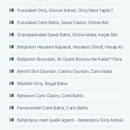
Pusulabet Giriş, Güncel Adresi, Giriş Nasıl Yapılır?
Pusulabet Canlı Bahis, Sanal Casino, Online Bet
Grandpashabet Sanal Bahis, Online İddaa, Kaçak Bet
Betpluton Hesabım Kapandı, Hesabım Silindi, Hesap Kurta
Betpluton Bonusları, İlk Üyelik Bonusu Ne Kadar? Para Ya
Bets10 Slot Oyunları, Casino Oyunları, Canlı İddaa
Mislibet Giriş, İllegal Bahis
Betwoon Canlı Casino, Canlı Bahis
Fenomenbet Canlı Bahis, Canlı Bahis
Betandyou nasıl üyelik açarım - Betandyou Giriş Adresi