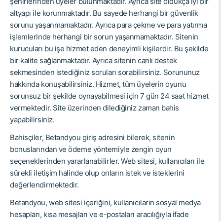
şehirlerinden üyeler bulunmaktadır. Ayrıca site oldukça iyi bir
altyapı ile korunmaktadır. Bu sayede herhangi bir güvenlik
sorunu yaşanmamaktadır. Ayrıca para çekme ve para yatırma
işlemlerinde herhangi bir sorun yaşanmamaktadır. Sitenin
kurucuları bu işe hizmet eden deneyimli kişilerdir. Bu şekilde
bir kalite sağlanmaktadır. Ayrıca sitenin canlı destek
sekmesinden istediğiniz soruları sorabilirsiniz. Sorununuz
hakkında konuşabilirsiniz. Hizmet, tüm üyelerin oyunu
sorunsuz bir şekilde oynayabilmesi için 7 gün 24 saat hizmet
vermektedir. Site üzerinden dilediğiniz zaman bahis
yapabilirsiniz.
Bahisçiler, Betandyou giriş adresini bilerek, sitenin
bonuslarından ve ödeme yöntemiyle zengin oyun
seçeneklerinden yararlanabilirler. Web sitesi, kullanıcıları ile
sürekli iletişim halinde olup onların istek ve isteklerini
değerlendirmektedir.
Betandyou, web sitesi içeriğini, kullanıcıların sosyal medya
hesapları, kısa mesajları ve e-postaları aracılığıyla ifade