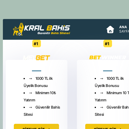
ANA
SAYF
1000 TL ilk
1000 TL ilk
Üyelik Bonusu
Üyelik Bonusu
Minimım 10₺
Minimum 10 
Yatırım
Yatırım
Güvenilir Bahis
Güvenilir Bah
Sitesi
Sitesi