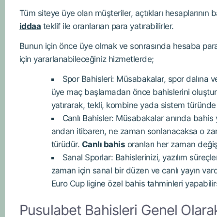
Tüm siteye üye olan müşteriler, açtıkları hesaplarının b
iddaa
teklif ile oranlarıan para yatırabilirler.
Bunun için önce üye olmak ve sonrasında hesaba para
için yararlanabileceğiniz hizmetlerde;
Spor Bahisleri: Müsabakalar, spor dalına ve 
üye maç başlamadan önce bahislerini oluşturabi
yatırarak, tekli, kombine yada sistem türün
Canlı Bahisler: Müsabakalar anında bahis
andan itibaren, ne zaman sonlanacaksa o zam
türüdür.
Canlı bahis
oranları her zaman değiş
Sanal Sporlar: Bahislerinizi, yazılım süreç
zaman için sanal bir düzen ve canlı yayın vardır
Euro Cup ligine özel bahis tahminleri yapabilirs
Pusulabet Bahisleri Genel Olara