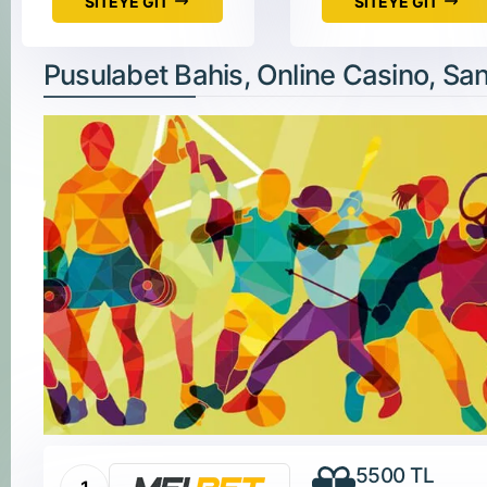
SİTEYE GİT
SİTEYE GİT
Pusulabet Bahis, Online Casino, San
5500 TL