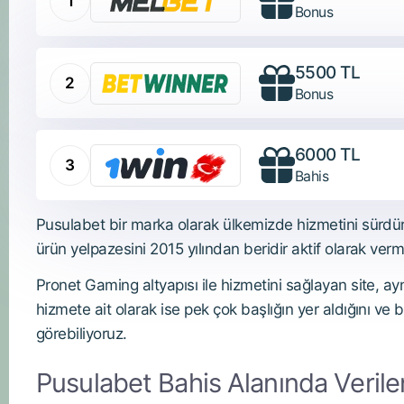
1
Bonus
5500 TL
2
Bonus
6000 TL
3
Bahis
Pusulabet bir marka olarak ülkemizde hizmetini sürdüren
ürün yelpazesini 2015 yılından beridir aktif olarak ver
Pronet Gaming altyapısı ile hizmetini sağlayan site, 
hizmete ait olarak ise pek çok başlığın yer aldığını ve
görebiliyoruz.
Pusulabet Bahis Alanında Verilen