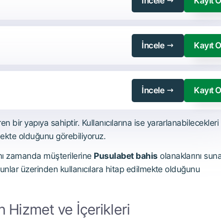
İncele
Kayıt O
İncele
Kayıt O
İncele
Kayıt O
 bir yapıya sahiptir. Kullanıcılarına ise yararlanabilecekleri
mekte olduğunu görebiliyoruz.
aynı zamanda müşterilerine
Pusulabet bahis
olanaklarını suna
 bunlar üzerinden kullanıcılara hitap edilmekte olduğunu
 Hizmet ve İçerikleri