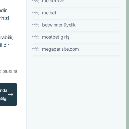
melbet.live
dir.
melbet
inizi
betwinner üyelik
mostbet giriş
abilir,
i bir
megaparisite.com
2 08:45:18
ında
Bilgi