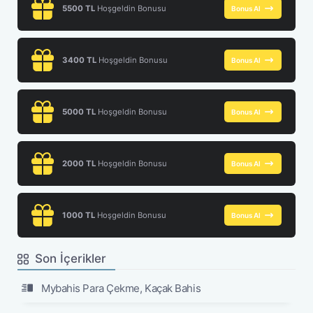
5500 TL
Hoşgeldin Bonusu
Bonus Al
3400 TL
Hoşgeldin Bonusu
Bonus Al
5000 TL
Hoşgeldin Bonusu
Bonus Al
2000 TL
Hoşgeldin Bonusu
Bonus Al
1000 TL
Hoşgeldin Bonusu
Bonus Al
Son İçerikler
Mybahis Para Çekme, Kaçak Bahis