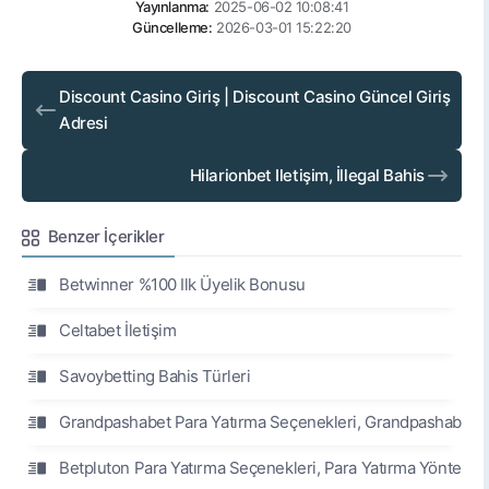
Yayınlanma:
2025-06-02 10:08:41
Güncelleme:
2026-03-01 15:22:20
Discount Casino Giriş | Discount Casino Güncel Giriş
Adresi
Hilarionbet Iletişim, İllegal Bahis
Benzer İçerikler
Betwinner %100 Ilk Üyelik Bonusu
Celtabet İletişim
Savoybetting Bahis Türleri
Grandpashabet Para Yatırma Seçenekleri, Grandpashabet'e Na
Betpluton Para Yatırma Seçenekleri, Para Yatırma Yöntemle