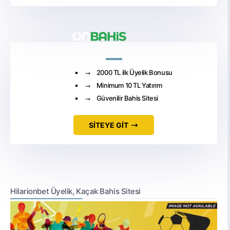
2000 TL ilk Üyelik Bonusu
Minimum 10 TL Yatırım
Güvenilir Bahis Sitesi
SİTEYE GİT
Hilarionbet Üyelik, Kaçak Bahis Sitesi