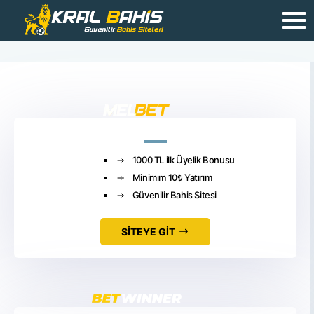
1000 TL ilk Üyelik Bonusu
Minimım 10₺ Yatırım
Güvenilir Bahis Sitesi
SİTEYE GİT