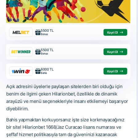
5500 TL
Kayıt Ol
Bonus
5500 TL
Kayıt Ol
Bonus
6000 TL
Kayıt Ol
Bahis
Açık adresini üyelerle paylaşan sitelerden biri olduğu için
benim de ilgimi çeken Hilarionbet, özellikle de dinamik
arayüzü ve menü seçenekleriyle insanı etkilemeyi başarıyor
diyebilirim.
Bahis yapmaktan korkuyorsanız işte size korkmayacağınız
bir site! Hilarionbet 1668/Jaz Curacao lisans numarası ve
şeffaf hizmet politikasıyla tam da güveninizi kazanacak