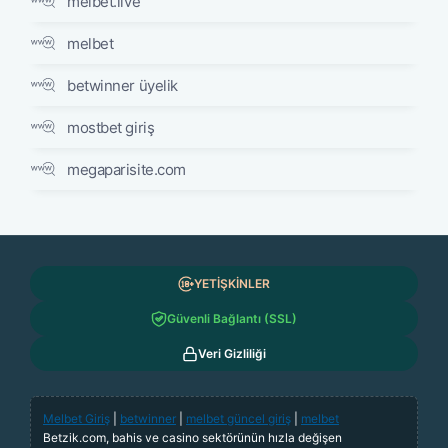
melbet.live
melbet
betwinner üyelik
mostbet giriş
megaparisite.com
YETİŞKİNLER
Güvenli Bağlantı (SSL)
Veri Gizliliği
Melbet Giriş
|
betwinner
|
melbet güncel giriş
|
melbet
Betzik.com, bahis ve casino sektörünün hızla değişen