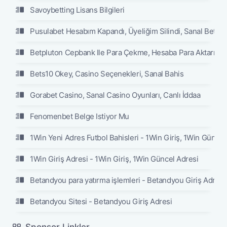
Savoybetting Lisans Bilgileri
Pusulabet Hesabım Kapandı, Üyeliğim Silindi, Sanal Bet
Betpluton Cepbank Ile Para Çekme, Hesaba Para Aktarma, 
Bets10 Okey, Casino Seçenekleri, Sanal Bahis
Gorabet Casino, Sanal Casino Oyunları, Canlı İddaa
Fenomenbet Belge Istiyor Mu
1Win Yeni Adres Futbol Bahisleri - 1Win Giriş, 1Win Güncel
1Win Giriş Adresi - 1Win Giriş, 1Win Güncel Adresi
Betandyou para yatırma işlemleri - Betandyou Giriş Adresi
Betandyou Sitesi - Betandyou Giriş Adresi