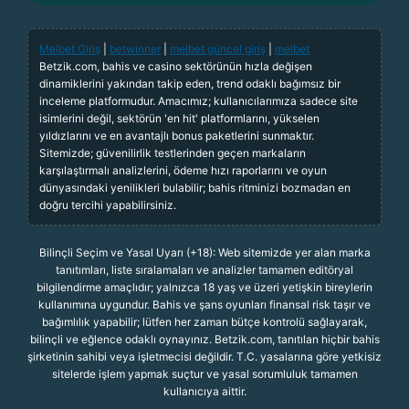
Melbet Giriş
|
betwinner
|
melbet güncel giriş
|
melbet
Betzik.com, bahis ve casino sektörünün hızla değişen
dinamiklerini yakından takip eden, trend odaklı bağımsız bir
inceleme platformudur. Amacımız; kullanıcılarımıza sadece site
isimlerini değil, sektörün 'en hit' platformlarını, yükselen
yıldızlarını ve en avantajlı bonus paketlerini sunmaktır.
Sitemizde; güvenilirlik testlerinden geçen markaların
karşılaştırmalı analizlerini, ödeme hızı raporlarını ve oyun
dünyasındaki yenilikleri bulabilir; bahis ritminizi bozmadan en
doğru tercihi yapabilirsiniz.
Bilinçli Seçim ve Yasal Uyarı (+18): Web sitemizde yer alan marka
tanıtımları, liste sıralamaları ve analizler tamamen editöryal
bilgilendirme amaçlıdır; yalnızca 18 yaş ve üzeri yetişkin bireylerin
kullanımına uygundur. Bahis ve şans oyunları finansal risk taşır ve
bağımlılık yapabilir; lütfen her zaman bütçe kontrolü sağlayarak,
bilinçli ve eğlence odaklı oynayınız. Betzik.com, tanıtılan hiçbir bahis
şirketinin sahibi veya işletmecisi değildir. T.C. yasalarına göre yetkisiz
sitelerde işlem yapmak suçtur ve yasal sorumluluk tamamen
kullanıcıya aittir.