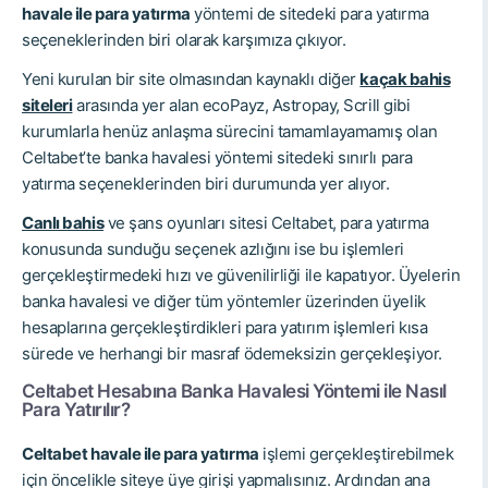
havale ile para yatırma
yöntemi de sitedeki para yatırma
seçeneklerinden biri olarak karşımıza çıkıyor.
Yeni kurulan bir site olmasından kaynaklı diğer
kaçak bahis
siteleri
arasında yer alan ecoPayz, Astropay, Scrill gibi
kurumlarla henüz anlaşma sürecini tamamlayamamış olan
Celtabet’te banka havalesi yöntemi sitedeki sınırlı para
yatırma seçeneklerinden biri durumunda yer alıyor.
Canlı bahis
ve şans oyunları sitesi Celtabet, para yatırma
konusunda sunduğu seçenek azlığını ise bu işlemleri
gerçekleştirmedeki hızı ve güvenilirliği ile kapatıyor. Üyelerin
banka havalesi ve diğer tüm yöntemler üzerinden üyelik
hesaplarına gerçekleştirdikleri para yatırım işlemleri kısa
sürede ve herhangi bir masraf ödemeksizin gerçekleşiyor.
Celtabet Hesabına Banka Havalesi Yöntemi ile Nasıl
Para Yatırılır?
Celtabet havale ile para yatırma
işlemi gerçekleştirebilmek
için öncelikle siteye üye girişi yapmalısınız. Ardından ana