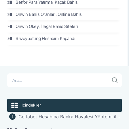
Betfor Para Yatırma, Kaçak Bahis
Onwin Bahis Oranları, Online Bahis
Onwin Okey, İllegal Bahis Siteleri
Savoybetting Hesabım Kapandı
İçindekiler
Celtabet Hesabına Banka Havalesi Yöntemi ile Nasıl Para Yatırılır?