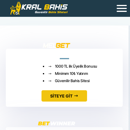
1000 TL ilk Üyelik Bonusu
Minimım 10₺ Yatırım
Güvenilir Bahis Sitesi
SİTEYE GİT