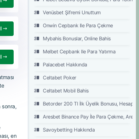
l
Venüsbet Şifremi Unuttum
Onwin Cepbank Ile Para Çekme
l
Mybahis Bonuslar, Online Bahis
Melbet Cepbank Ile Para Yatırma
l
Palacebet Hakkında
atması
Celtabet Poker
te
Celtabet Mobil Bahis
Betorder 200 Tl İlk Üyelik Bonusu, Hesap 
n sonra,
Aresbet Binance Pay İle Para Çekme, Aresb
e
Savoybetting Hakkında
ması, en