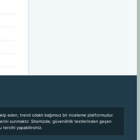
kip eden, trend odaklı bağımsız bir inceleme platformudur.
tlerini sunmaktır. Sitemizde; güvenilirlik testlerinden geçen
 tercihi yapabilirsiniz.