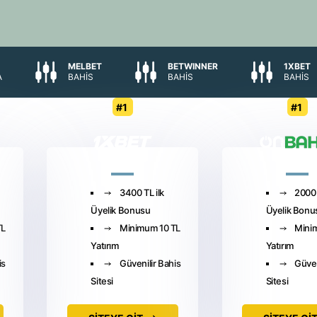
MELBET
BETWINNER
1XBET
A
BAHİS
BAHİS
BAHİS
3400 TL ilk
2000 
Üyelik Bonusu
Üyelik Bonu
TL
Minimum 10 TL
Minim
Yatırım
Yatırım
is
Güvenilir Bahis
Güven
Sitesi
Sitesi