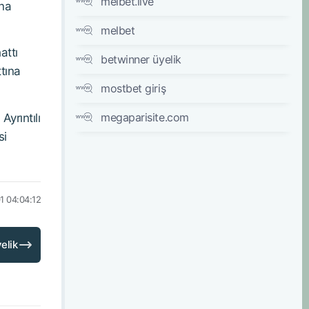
melbet.live
ına
melbet
attı
betwinner üyelik
ttına
mostbet giriş
megaparisite.com
Ayrıntılı
si
1 04:04:12
elik