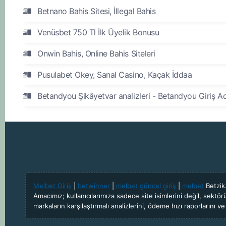
Betnano Bahis Sitesi, İllegal Bahis
Venüsbet 750 Tl İlk Üyelik Bonusu
Onwin Bahis, Online Bahis Siteleri
Pusulabet Okey, Sanal Casino, Kaçak İddaa
Betandyou Şikâyetvar analizleri - Betandyou Giriş Ad
Melbet Giriş
|
betwinner
|
melbet güncel giriş
|
melbet
Betzik
Amacımız; kullanıcılarımıza sadece site isimlerini değil, sektör
markaların karşılaştırmalı analizlerini, ödeme hızı raporlarını v