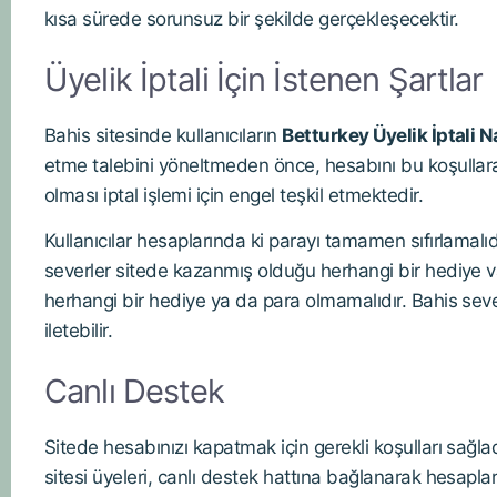
kısa sürede sorunsuz bir şekilde gerçekleşecektir.
Üyelik İptali İçin İstenen Şartlar
Bahis sitesinde kullanıcıların
Betturkey Üyelik İptali N
etme talebini yöneltmeden önce, hesabını bu koşullara
olması iptal işlemi için engel teşkil etmektedir.
Kullanıcılar hesaplarında ki parayı tamamen sıfırlamalıdı
severler sitede kazanmış olduğu herhangi bir hediye va
herhangi bir hediye ya da para olmamalıdır. Bahis severl
iletebilir.
Canlı Destek
Sitede hesabınızı kapatmak için gerekli koşulları sağlad
sitesi üyeleri, canlı destek hattına bağlanarak hesaplar