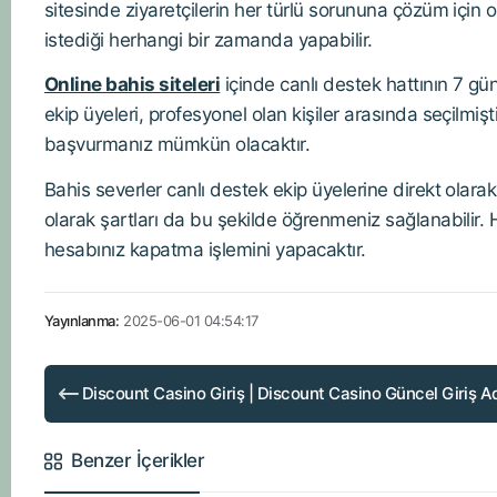
sitesinde ziyaretçilerin her türlü sorununa çözüm için ol
istediği herhangi bir zamanda yapabilir.
Online bahis siteleri
içinde canlı destek hattının 7 gü
ekip üyeleri, profesyonel olan kişiler arasında seçilmişt
başvurmanız mümkün olacaktır.
Bahis severler canlı destek ekip üyelerine direkt olara
olarak şartları da bu şekilde öğrenmeniz sağlanabilir. 
hesabınız kapatma işlemini yapacaktır.
Yayınlanma:
2025-06-01 04:54:17
Discount Casino Giriş | Discount Casino Güncel Giriş A
Benzer İçerikler