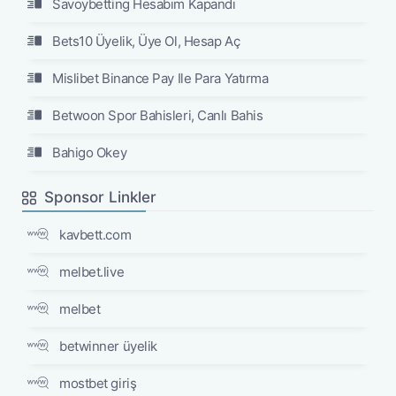
Savoybetting Hesabım Kapandı
Bets10 Üyelik, Üye Ol, Hesap Aç
Mislibet Binance Pay Ile Para Yatırma
Betwoon Spor Bahisleri, Canlı Bahis
Bahigo Okey
Sponsor Linkler
kavbett.com
melbet.live
melbet
betwinner üyelik
mostbet giriş