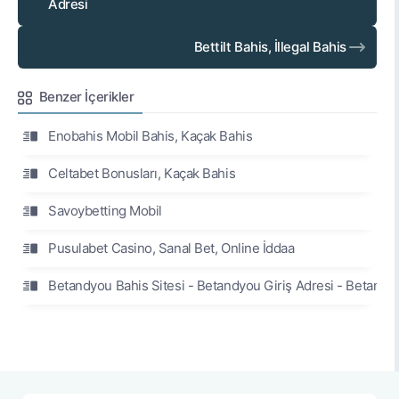
Adresi
Bettilt Bahis, İllegal Bahis
Benzer İçerikler
Enobahis Mobil Bahis, Kaçak Bahis
Celtabet Bonusları, Kaçak Bahis
Savoybetting Mobil
Pusulabet Casino, Sanal Bet, Online İddaa
Betandyou Bahis Sitesi - Betandyou Giriş Adresi - Betandyo