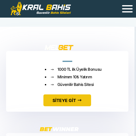
1000 TL ilk Üyelik Bonusu
Minimım 10₺ Yatırım
Güvenilir Bahis Sitesi
SİTEYE GİT