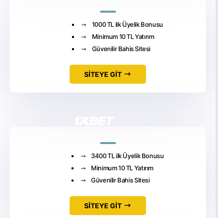
1000 TL ilk Üyelik Bonusu
Minimum 10 TL Yatırım
Güvenilir Bahis Sitesi
SİTEYE GİT
3400 TL ilk Üyelik Bonusu
Minimum 10 TL Yatırım
Güvenilir Bahis Sitesi
SİTEYE GİT