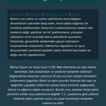
Melbet Giriş
|
betwinner
|
melbet güncel giriş
|
melbet
Betzik.com, bahis ve casino sektörünün hızla değişen
dinamiklerini yakından takip eden, trend odaklı bağımsız bir
inceleme platformudur. Amacımız; kullanıcılarımıza sadece site
isimlerini değil, sektörün 'en hit' platformlarını, yükselen
yıldızlarını ve en avantajlı bonus paketlerini sunmaktır.
Sitemizde; güvenilirlik testlerinden geçen markaların
karşılaştırmalı analizlerini, ödeme hızı raporlarını ve oyun
dünyasındaki yenilikleri bulabilir; bahis ritminizi bozmadan en
doğru tercihi yapabilirsiniz.
Bilinçli Seçim ve Yasal Uyarı (+18): Web sitemizde yer alan marka
tanıtımları, liste sıralamaları ve analizler tamamen editöryal
bilgilendirme amaçlıdır; yalnızca 18 yaş ve üzeri yetişkin bireylerin
kullanımına uygundur. Bahis ve şans oyunları finansal risk taşır ve
bağımlılık yapabilir; lütfen her zaman bütçe kontrolü sağlayarak,
bilinçli ve eğlence odaklı oynayınız. Betzik.com, tanıtılan hiçbir bahis
şirketinin sahibi veya işletmecisi değildir. T.C. yasalarına göre yetkisiz
sitelerde işlem yapmak suçtur ve yasal sorumluluk tamamen
kullanıcıya aittir.