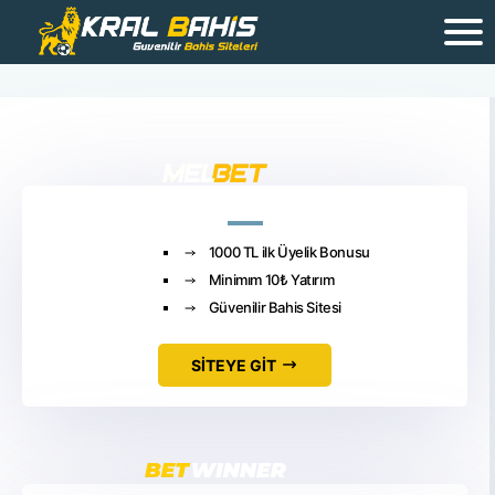
1000 TL ilk Üyelik Bonusu
Minimım 10₺ Yatırım
Güvenilir Bahis Sitesi
SİTEYE GİT