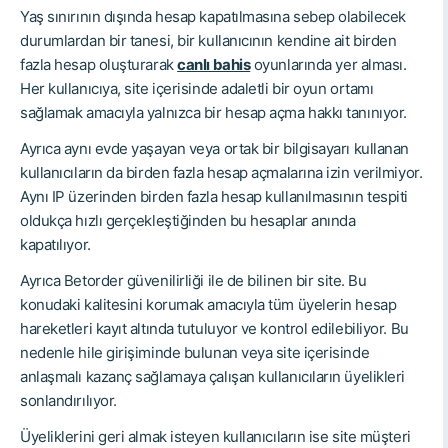
Yaş sınırının dışında hesap kapatılmasına sebep olabilecek
durumlardan bir tanesi, bir kullanıcının kendine ait birden
fazla hesap oluşturarak
canlı bahis
oyunlarında yer alması.
Her kullanıcıya, site içerisinde adaletli bir oyun ortamı
sağlamak amacıyla yalnızca bir hesap açma hakkı tanınıyor.
Ayrıca aynı evde yaşayan veya ortak bir bilgisayarı kullanan
kullanıcıların da birden fazla hesap açmalarına izin verilmiyor.
Aynı IP üzerinden birden fazla hesap kullanılmasının tespiti
oldukça hızlı gerçekleştiğinden bu hesaplar anında
kapatılıyor.
Ayrıca Betorder güvenilirliği ile de bilinen bir site. Bu
konudaki kalitesini korumak amacıyla tüm üyelerin hesap
hareketleri kayıt altında tutuluyor ve kontrol edilebiliyor. Bu
nedenle hile girişiminde bulunan veya site içerisinde
anlaşmalı kazanç sağlamaya çalışan kullanıcıların üyelikleri
sonlandırılıyor.
Üyeliklerini geri almak isteyen kullanıcıların ise site müşteri