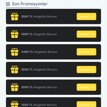
Son Promosyonlar
5500 TL
Hoşgeldin Bonusu
Bonus Al
5500 TL
Hoşgeldin Bonusu
Bonus Al
3400 TL
Hoşgeldin Bonusu
Bonus Al
5000 TL
Hoşgeldin Bonusu
Bonus Al
2000 TL
Hoşgeldin Bonusu
Bonus Al
1000 TL
Hoşgeldin Bonusu
Bonus Al