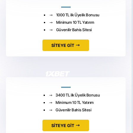
1000 TL ilk Üyelik Bonusu
Minimum 10 TL Yatırım
Güvenilir Bahis Sitesi
SİTEYE GİT
3400 TL ilk Üyelik Bonusu
Minimum 10 TL Yatırım
Güvenilir Bahis Sitesi
SİTEYE GİT