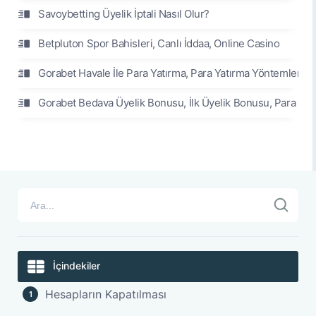
Savoybetting Üyelik İptali Nasıl Olur?
Betpluton Spor Bahisleri, Canlı İddaa, Online Casino
Gorabet Havale İle Para Yatırma, Para Yatırma Yöntemleri, 
Gorabet Bedava Üyelik Bonusu, İlk Üyelik Bonusu, Para Ya
İçindekiler
Hesapların Kapatılması