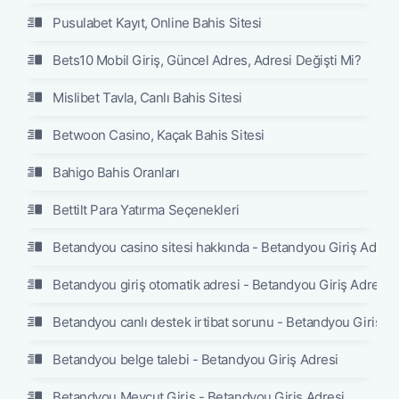
Pusulabet Kayıt, Online Bahis Sitesi
Bets10 Mobil Giriş, Güncel Adres, Adresi Değişti Mi?
Mislibet Tavla, Canlı Bahis Sitesi
Betwoon Casino, Kaçak Bahis Sitesi
Bahigo Bahis Oranları
Bettilt Para Yatırma Seçenekleri
Betandyou casino sitesi hakkında - Betandyou Giriş Adresi
Betandyou giriş otomatik adresi - Betandyou Giriş Adresi
Betandyou canlı destek irtibat sorunu - Betandyou Giriş A
Betandyou belge talebi - Betandyou Giriş Adresi
Betandyou Mevcut Giriş - Betandyou Giriş Adresi