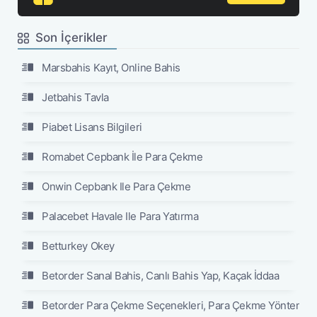
Son İçerikler
Marsbahis Kayıt, Online Bahis
Jetbahis Tavla
Piabet Lisans Bilgileri
Romabet Cepbank İle Para Çekme
Onwin Cepbank Ile Para Çekme
Palacebet Havale Ile Para Yatırma
Betturkey Okey
Betorder Sanal Bahis, Canlı Bahis Yap, Kaçak İddaa
Betorder Para Çekme Seçenekleri, Para Çekme Yöntemleri